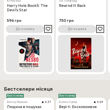
Ю Несбьо
Ліз Томфорд
Harry Hole Book5: The
Rewind It Back
Devil's Star
596 грн
750 грн
До кошика
До кошика
Бестселери місяця
Бестселер
Бестселер
Віктор Франкл
4.37
Коллін Гувер
4.29
Людина в пошуках
Веріті. Ексклюзивне