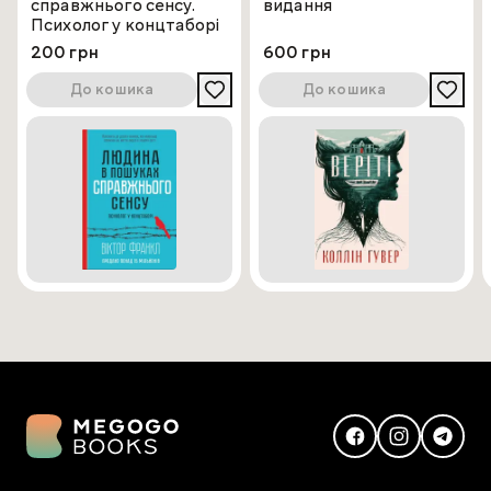
справжнього сенсу.
видання
Психолог у концтаборі
200 грн
600 грн
До кошика
До кошика