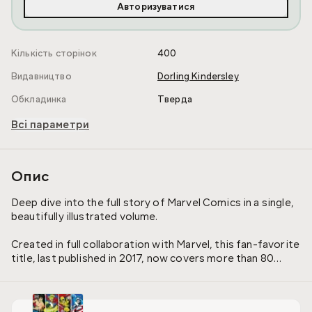
Авторизуватися
Кількість сторінок
400
Видавництво
Dorling Kindersley
Обкладинка
Тверда
Всі параметри
Опис
Deep dive into the full story of Marvel Comics in a single,
beautifully illustrated volume.
Created in full collaboration with Marvel, this fan-favorite
title, last published in 2017, now covers more than 80
years of Marvel history, from the company's first
incarnation as Timely Comics to the multimedia giant it is
today.