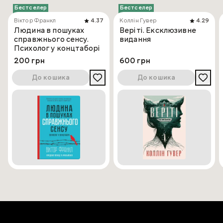
Бестселер
Бестселер
Віктор Франкл
4.37
Коллін Гувер
4.29
Людина в пошуках
Веріті. Ексклюзивне
справжнього сенсу.
видання
Психолог у концтаборі
200 грн
600 грн
До кошика
До кошика