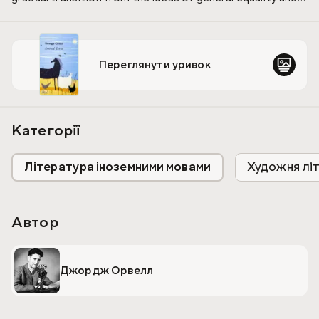
the construction of utopia to dictatorship and
totalitarianism.
Переглянути уривок
Категорії
Література іноземними мовами
Художня лі
Автор
Джордж Орвелл