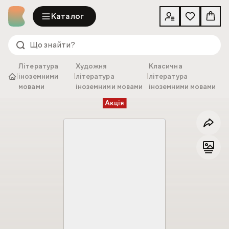
Каталог
Література
Художня
Класична
|
іноземними
|
література
|
література
мовами
іноземними мовами
іноземними мовами
Акція