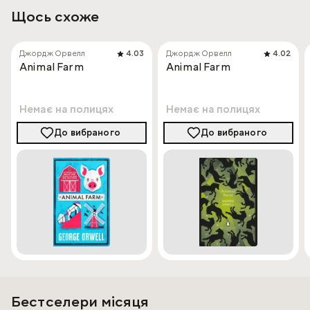
Щось схоже
Джордж Орвелл
4.03
Джордж Орвелл
4.02
Animal Farm
Animal Farm
Немає на полицях
Немає на полицях
До вибраного
До вибраного
Бестселери місяця