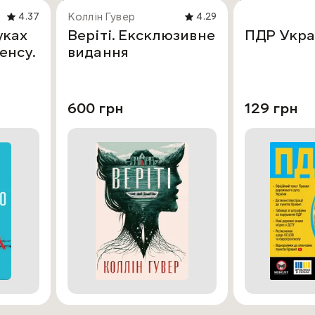
Коллін Гувер
4.37
4.29
уках
Веріті. Ексклюзивне
ПДР Укра
енсу.
видання
600 грн
129 грн