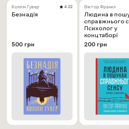
Коллін Гувер
Віктор Франкл
4.22
Безнадія
Людина в пош
справжнього с
Психолог у
концтаборі
500 грн
200 грн