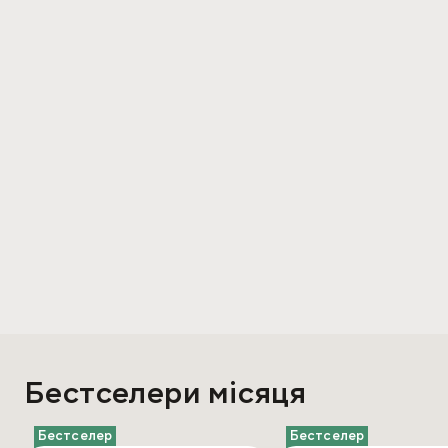
Бестселери місяця
Бестселер
Бестселер