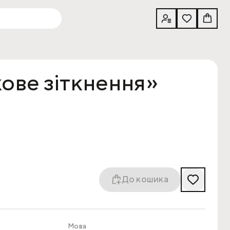
кове зіткнення»
До кошика
Мова