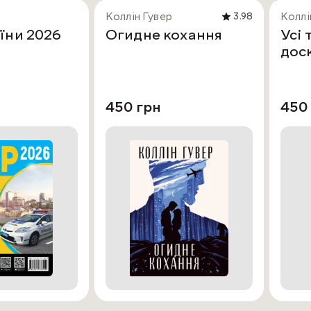
Коллін Гувер
Коллі
3.98
їни 2026
Огидне кохання
Усі 
дос
450 грн
450