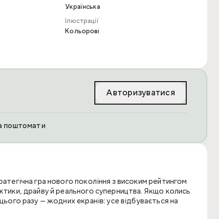
Українська
Ілюстрації
Кольорові
Авторизуватися
та поштомати
ратегічна гра нового покоління з високим рейтингом
актики, драйву й реального суперництва. Якщо колись
 цього разу — жодних екранів: усе відбувається на