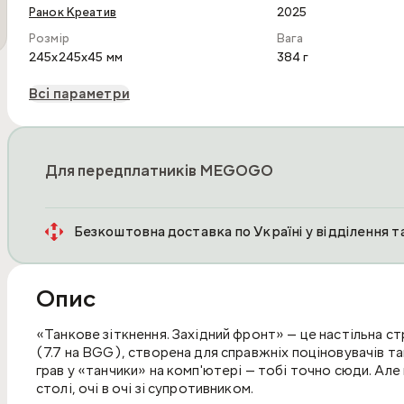
Ранок Креатив
2025
Розмір
Вага
245x245x45 мм
384 г
Всі параметри
Для передплатників MEGOGO
Безкоштовна доставка по Україні у відділення 
Опис
«Танкове зіткнення. Західний фронт» — це настільна ст
(7.7 на BGG), створена для справжніх поціновувачів т
грав у «танчики» на комп'ютері — тобі точно сюди. Але
столі, очі в очі зі супротивником.