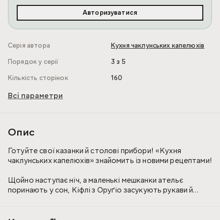
Авторизуватися
Серія автора
Кухня чаклунських капелюхів
Порядок у серії
3 з 5
Кількість сторінок
160
Всі параметри
Опис
Готуйте свої казанки й столові прибори! «Кухня
чаклунських капелюхів» знайомить із новими рецептами!
Щойно наступає ніч, а маленькі мешканки ательє
поринають у сон, Кіфлі з Оруґіо засукують рукави й
беруться до гастрономічних експериментів. Під
вправними руками майстрів на світ з’являються кулінарні
шедеври: пудинги, рагу, крокети, канапки й желе… Магія