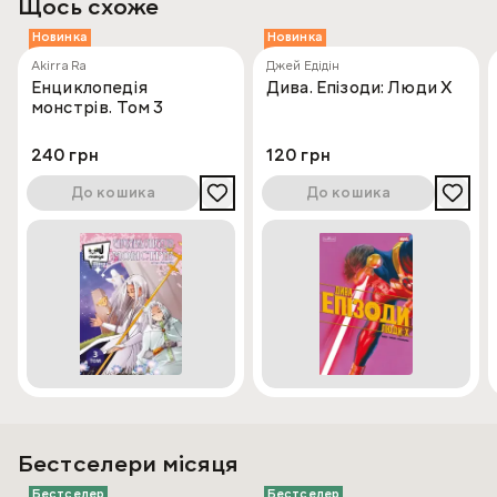
Щось схоже
Новинка
Новинка
Akirra Ra
Джей Едідін
Енциклопедія
Дива. Епізоди: Люди Х
монстрів. Том 3
240 грн
120 грн
До кошика
До кошика
Бестселери місяця
Бестселер
Бестселер