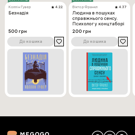
Коллін Гувер
4.22
Віктор Франкл
4.37
Безнадія
Людина в пошуках
справжнього сенсу.
Психолог у концтаборі
500 грн
200 грн
До кошика
До кошика