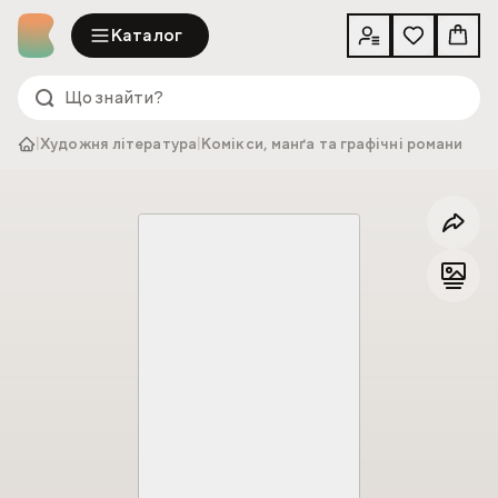
Каталог
|
Художня література
|
Комікси, манґа та графічні романи