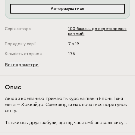
Авторизуватися
Серія автора
100 бажань до перетворення
на зомбі
Порядок у серії
7 з 19
Кількість сторінок
176
Всі параметри
Опис
Акіра з компанією тримають курс на північ Японії. Їхня
мета — Хоккайдо. Саме звідти має початися порятунок
світу.
Тільки ось друзі забули, що під час зомбіапокаліпсису
автозаправки не працюють! Залишилось якихось 246
кілометрів до цілі, а підступне пальне закінчилося.