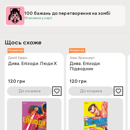
100 бажань до перетворення на зомбі
19 книжок у серії
Щось схоже
Новинка
Новинка
Джей Едідін
Алан Бреннерт
Дива. Епізоди: Люди Х
Дива. Епізоди:
Підводник
120 грн
120 грн
До кошика
До кошика