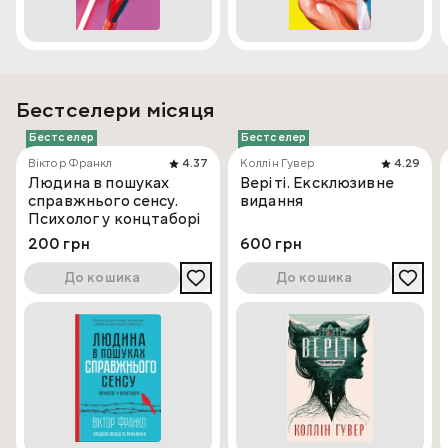
Бестселери місяця
Бестселер
Бестселер
Віктор Франкл
4.37
Коллін Гувер
4.29
Людина в пошуках
Веріті. Ексклюзивне
справжнього сенсу.
видання
Психолог у концтаборі
200 грн
600 грн
До кошика
До кошика