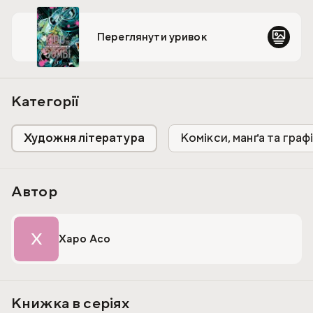
Можливо, у чудовому списку бажань знайдеться
пунктик, який допоможе все владнати?
Переглянути уривок
Категорії
Художня література
Комікси, манґа та граф
Автор
Х
Харо Асо
Книжка в серіях