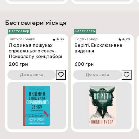
Бестселери місяця
Бестселер
Бестселер
Віктор Франкл
4.37
Коллін Гувер
4.29
Людина в пошуках
Веріті. Ексклюзивне
справжнього сенсу.
видання
Психолог у концтаборі
200 грн
600 грн
До кошика
До кошика