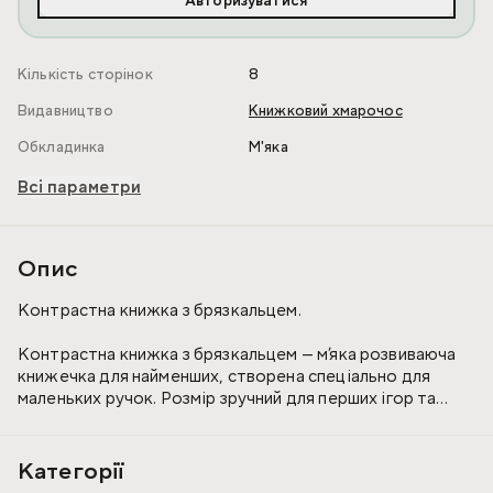
Авторизуватися
Кількість сторінок
8
Видавництво
Книжковий хмарочос
Обкладинка
М'яка
Всі параметри
Опис
Контрастна книжка з брязкальцем.
Контрастна книжка з брязкальцем — м’яка розвиваюча
книжечка для найменших, створена спеціально для
маленьких ручок. Розмір зручний для перших ігор та
знайомства зі світом.
Контрастні кольори допомагають розвивати зір і
Категорії
концентрацію уваги малюка, а брязкальце привертає