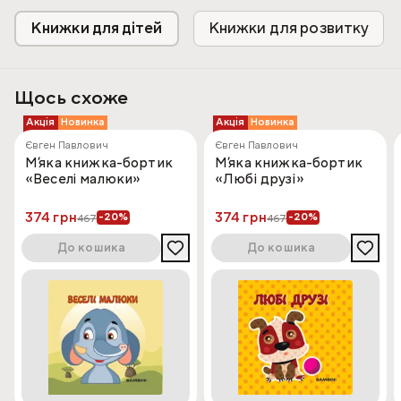
інтерес та стимулює слухове сприйняття. М’яка тканина
Книжки для дітей
Книжки для розвитку
приємна на дотик і безпечна для діток з перших місяців
життя.
Щось схоже
Акція
Новинка
Акція
Новинка
Євген Павлович
Євген Павлович
Мʼяка книжка-бортик
Мʼяка книжка-бортик
«Веселі малюки»
«Любі друзі»
374 грн
374 грн
-20%
-20%
467
467
До кошика
До кошика