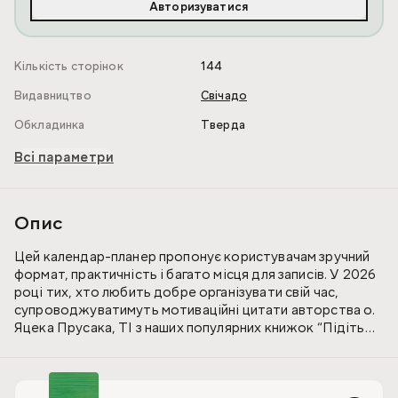
Авторизуватися
Кількість сторінок
144
Видавництво
Свічадо
Обкладинка
Тверда
Всі параметри
Опис
Цей календар-планер пропонує користувачам зручний
формат, практичність і багато місця для записів. У 2026
році тих, хто любить добре організувати свій час,
супроводжуватимуть мотиваційні цитати авторства о.
Яцека Прусака, ТІ з наших популярних книжок “Підіть
кудись на самоту” та “Зрозуміти себе. Пізнати Бога”
Записник стане чудовим подарунком для широкого кола