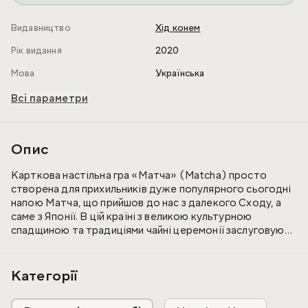
Видавництво
Хід конем
Рік видання
2020
Мова
Українська
Всі параметри
Опис
Карткова настільна гра «Матча» (Matcha) просто
створена для прихильників дуже популярного сьогодні
напою Матча, що прийшов до нас з далекого Сходу, а
саме з Японії. В цій країні з великою культурною
спадщиною та традиціями чайні церемонії заслуговують
на окремий вид мистецтва, під час яких можна не тільки
налаштуватися на процес заземленні та медитації, а й
зловити той міфічний для багатьох людей дзен.
Категорії
Приготування чаю матча для гостя то є проявом поваги,