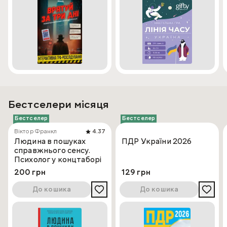
10 білих жетонів бамбукових віничків часен
1 книжка правил
Бестселери місяця
Бестселер
Бестселер
Віктор Франкл
4.37
Людина в пошуках
ПДР України 2026
справжнього сенсу.
Психолог у концтаборі
200 грн
129 грн
До кошика
До кошика