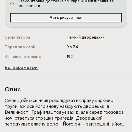
Безкоштовна доставка по Україні у відділення та
поштомати
Авторизуватися
Серія автора
Темний дворецький
Порядок у серії
9 з 34
Кількість сторінок
192
Всі параметри
Опис
Сієль щойно скінчив розслідувати справу циркової
трупи, аж ось його знову навідують дворецькі Її
Величності. Граф влаштовує захід, але серед грозової
ночі стається страшна трагедія! Дворецький
передчуває власну долю… Його очі — заплющені, а його
тінь залягла під багряною завісою!