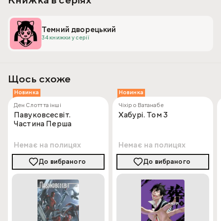
Темний дворецький
34 книжки у серії
Щось схоже
Новинка
Новинка
Ден Слотт та інші
Чіхіро Ватанабе
Павуковсесвіт.
Хабурі. Том 3
Частина Перша
Немає на полицях
Немає на полицях
До вибраного
До вибраного