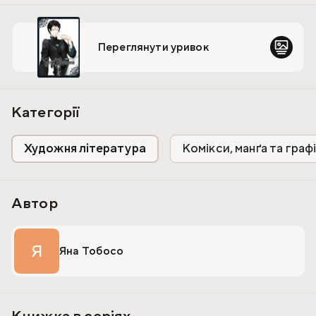
Переглянути уривок
Категорії
Художня література
Комікси, манґа та граф
Автор
Я
Яна Тобосо
Книжка в серіях