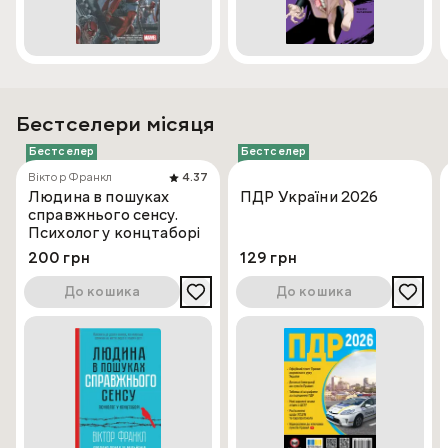
Бестселери місяця
Бестселер
Бестселер
Віктор Франкл
4.37
Людина в пошуках
ПДР України 2026
справжнього сенсу.
Психолог у концтаборі
200 грн
129 грн
До кошика
До кошика