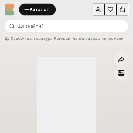
Каталог
|
Художня література
|
Комікси, манґа та графічні романи