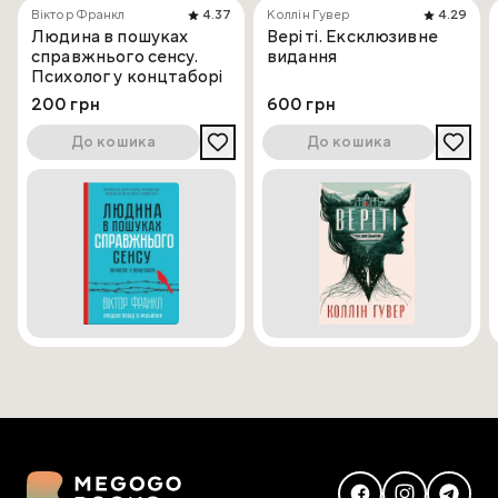
Віктор Франкл
4.37
Коллін Гувер
4.29
Людина в пошуках
Веріті. Ексклюзивне
справжнього сенсу.
видання
Психолог у концтаборі
200 грн
600 грн
До кошика
До кошика