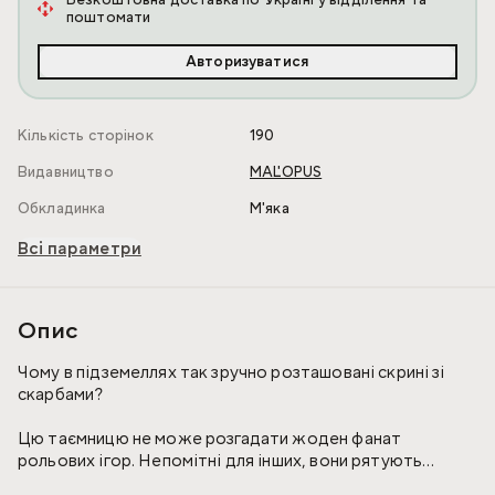
поштомати
Авторизуватися
Кількість сторінок
190
Видавництво
MAL'OPUS
Обкладинка
М'яка
Всі параметри
Опис
Чому в підземеллях так зручно розташовані скрині зі
скарбами?
Цю таємницю не може розгадати жоден фанат
рольових ігор. Непомітні для інших, вони рятують
пригодників і зберігають світову рівновагу. У густій