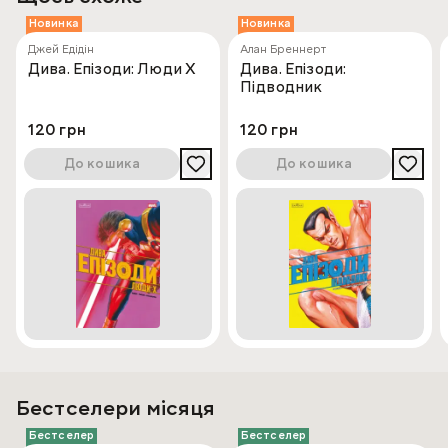
Новинка
Новинка
Джей Едідін
Алан Бреннерт
Дива. Епізоди: Люди Х
Дива. Епізоди:
Підводник
120 грн
120 грн
До кошика
До кошика
Бестселери місяця
Бестселер
Бестселер