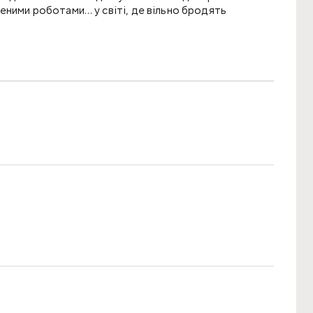
еними роботами… у світі, де вільно бродять
ілюстраціями, вони фіксують не надто віддалену
роди може спричиняти хаос і дива в нашому світі…
 майбутньому.
льникам як «Дивних див», так і «Парку Юрського
твір, який прикрасить будь-яку колекцію.