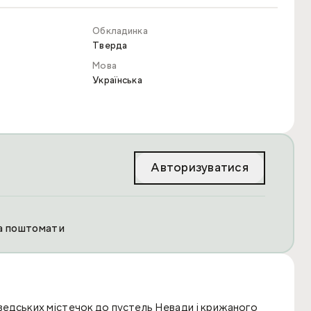
Обкладинка
Тверда
Мова
Українська
Авторизуватися
та поштомати
ведських містечок до пустель Невади і крижаного