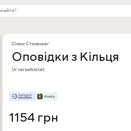
Сімон Столенхаґ
Оповідки з Кільця
Ur varselklotet
1154 грн