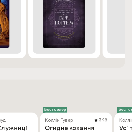
Бестселер
Бестс
вуд
Коллін Гувер
Коллі
3.98
Служниці
Огидне кохання
Усі 