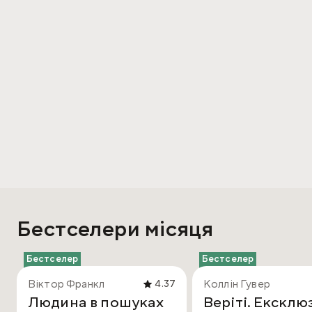
Бестселери місяця
Бестселер
Бестселер
Віктор Франкл
Коллін Гувер
4.37
Людина в пошуках
Веріті. Ексклю