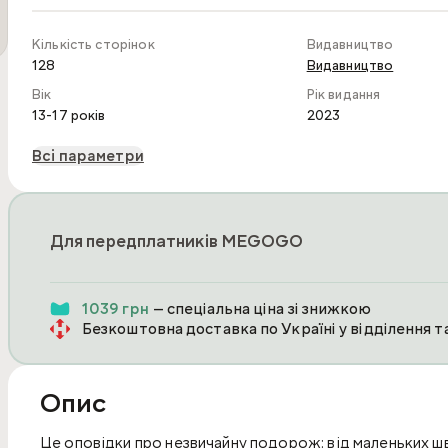
Кількість сторінок
Видавництво
128
Видавництво
Вік
Рік видання
13-17 років
2023
Всі параметри
Для передплатників MEGOGO
1039 грн
— спеціальна ціна зі знижкою
Безкоштовна доставка по Україні у відділення 
Опис
Це оповідки про незвичайну подорож: від маленьких ш