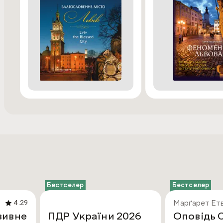
Бестселер
Бестселер
Марґарет Ет
4.29
зивне
ПДР України 2026
Оповідь 