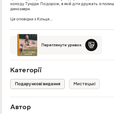
холоду Тундри. Подорож, в якій діти дружать із полиш
динозаври.
Це оповідки з Кільця.
Історії, розказані як словами, так і приголомшливими 
реальність, яка зображає як розвиток технологій і при
Історії про надію, яку ми все ще можемо знайти в тому
Переглянути уривок
«Оповідки з Кільця» ідеально пасуватимуть для шанува
періоду» чи «Джуманджі». Це неймовірний, геніальний 
Категорії
Подарункові видання
Мистецькі
Автор