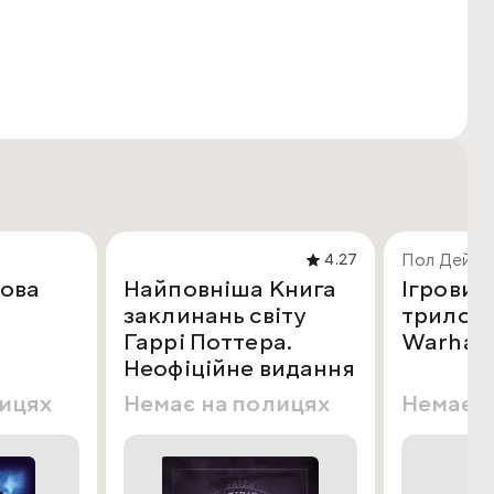
Пол Дейвіс
4.27
ова
Найповніша Книга
Ігровий 
заклинань світу
трилогії
Гаррі Поттера.
Warha
Неофіційне видання
лицях
Немає на полицях
Немає н