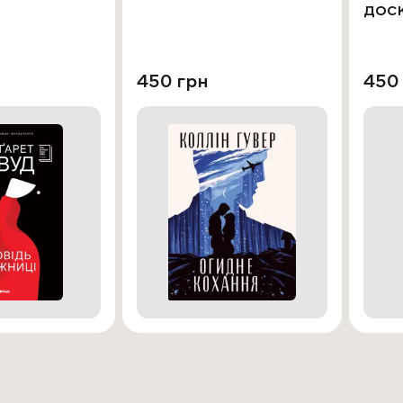
дос
450 грн
450