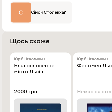
С
Сімон Столенхаґ
Щось схоже
Юрій Николишин
Юрій Николишин
Благословенне
Феномен Льв
місто Львів
2000 грн
Немає на по