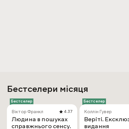
Бестселери місяця
Бестселер
Бестселер
Віктор Франкл
Коллін Гувер
4.37
Людина в пошуках
Веріті. Ексклю
справжнього сенсу.
видання