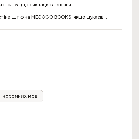
і ситуації, приклади та вправи.
рістіне Штіф на MEGOGO BOOKS, якщо шукаєш
ня, повторення, розмовної практики та впевненішого спілкува
ання для спілкування, орієнтована на повсякденні
егко засвоюваних порціях. До того ж, із вправами та прикла
 іноземних мов
у поступово й без відчуття складного підручника.
 опрацьовувати самостійно, на курсах або під час
му заучуванні правил. Приклади та вправи