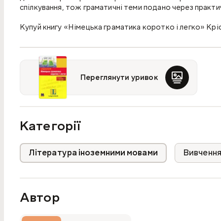
спілкування, тож граматичні теми подано через практичн
Купуй книгу «Німецька граматика коротко і легко» К
зрозумілий посібник із німецької граматики для навчан
Про що книжка?
Переглянути уривок
У доступній формі структурована граматика, що дає зн
життєві комунікативні ситуації.
Її мета — не зубрити правила, а вчитися говорити.
Категорії
Граматичні теми представлені гумористичним чином у л
Література іноземними мовами
Вивчення
Чому варто вибрати цей посібник?
Це книжка для тих, хто хоче вивчати німецьку граматик
Автор
Матеріал подано короткими блоками, тому його зручно
повторення вже знайомих тем.
Посібник робить акцент на мовленні, а не на механічно