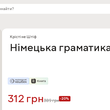
Крістіне Штіф
Німецька граматика
312 грн
-20%
389
грн