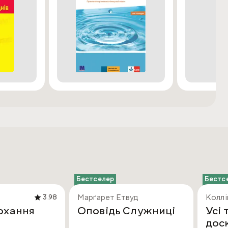
Бестселер
Бестс
Марґарет Етвуд
Коллі
3.98
охання
Оповідь Служниці
Усі 
дос