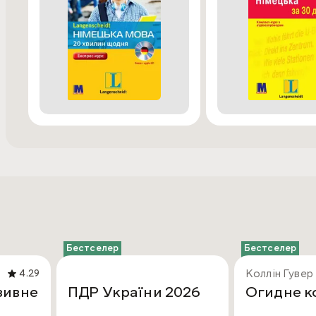
Бестселер
Бестселер
Коллін Гувер
4.29
зивне
ПДР України 2026
Огидне к