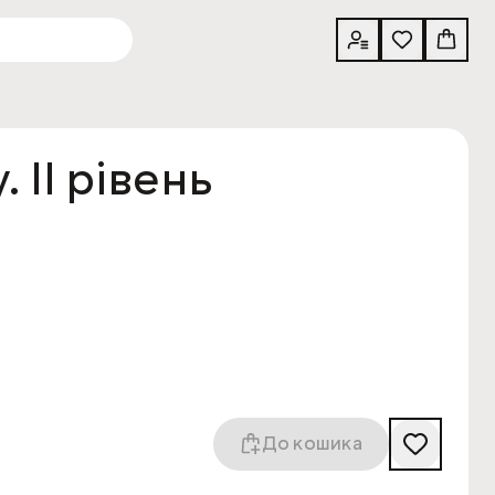
 II рівень
До кошика