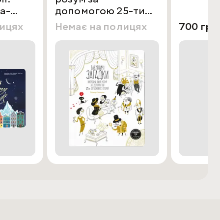
а-
допомогою 25-ти
загадкових історій
лицях
Немає на полицях
700 грн