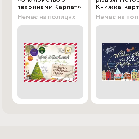
тваринами Карпат»
Книжка-карт
квест
Немає на полицях
Немає на по