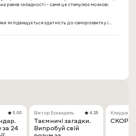
ька рівнів складності - саме це стимулює мозкові
яки їм підвищується здатність до саморозвитку і
тенсифікація розумових процесів, підвищується
є збереженню здоров'я і довголіття.
Віктор Ескандель
Клаудія Бо
5.00
4.25
ндар.
Таємничі загадки.
СКОРО 
 за 24
Випробуй свій
ії.
розум за