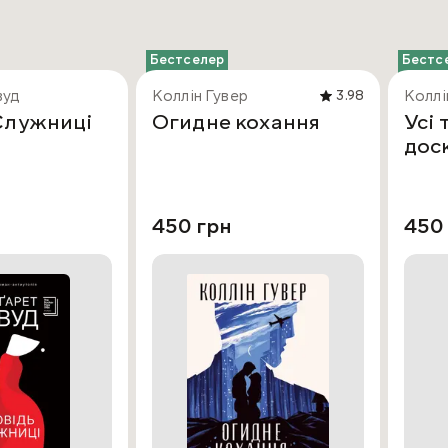
Бестселер
Бестс
вуд
Коллін Гувер
Коллі
3.98
Служниці
Огидне кохання
Усі 
дос
450 грн
450