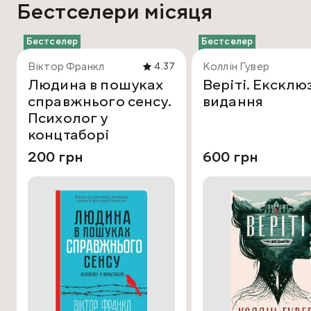
Бестселери місяця
Бестселер
Бестселер
Віктор Франкл
Коллін Гувер
4.37
Людина в пошуках
Веріті. Ексклю
справжнього сенсу.
видання
Психолог у
концтаборі
200 грн
600 грн