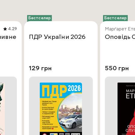
Бестселер
Бестселер
Марґарет Ет
4.29
зивне
ПДР України 2026
Оповідь 
129 грн
550 грн