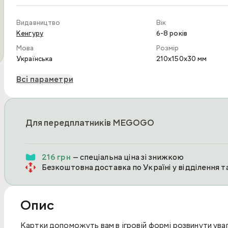
Видавництво
Вік
Кенгуру
6-8 років
Мова
Розмір
Українська
210x150x30 мм
Всі параметри
Для передплатників MEGOGO
216 грн
— спеціальна ціна зі знижкою
Безкоштовна доставка по Україні у відділення 
Опис
Картки допоможуть вам в ігровій формі розвинути увагу