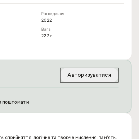
Рік видання
2022
Вага
227 г
Авторизуватися
та поштомати
, сприйняття, логічне та творче мислення, пам'ять,