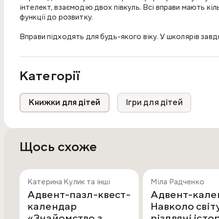
інтелект, взаємодію двох півкуль. Всі вправи мають кіл
функції до розвитку.
Вправи підходять для будь-якого віку. У школярів завд
самоконтролю, у людей старшого віку відбувається ін
стійкість уваги і пам'яті, гострота мислення, що сприя
Категорії
Книжки для дітей
Ігри для дітей
Щось схоже
Катерина Кулик та інші
Міла Радченко
Адвент-пазл-квест-
Адвент-кале
календар
Навколо світу
«Знайомство з
різдвяні істор