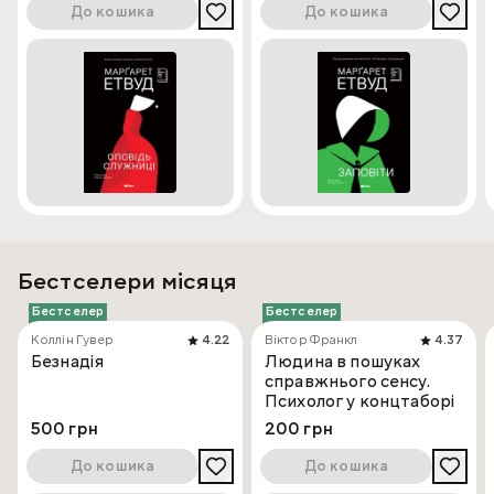
сюжету — ви не зможете відірватися від книжки!
До кошика
До кошика
Бестселери місяця
Бестселер
Бестселер
Коллін Гувер
4.22
Віктор Франкл
4.37
Безнадія
Людина в пошуках
справжнього сенсу.
Психолог у концтаборі
500 грн
200 грн
До кошика
До кошика