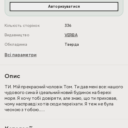
Авторизуватися
Кількість сторінок
336
Видавництво
VERBA
Обкладинка
Тверда
Всі параметри
Опис
ТИ. Мій прекрасний чоловік Том. Ти дав мені все: нашого
чудового сина й ідеальний новий будинок на березі
моря. Я хочу тобі довіряти, але знаю, що ти приховав,
чому насправді хотів сюди переїхати. Я теж не була
чесною з тобою...
Я. Даю собі обіцянку, коли Том цілує мене й наливає