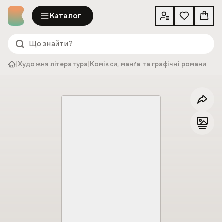
Каталог
|
Художня література
|
Комікси, манґа та графічні романи