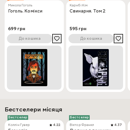
Микола Гоголь
Карнбі Кім
Гоголь. Комікси
Свинарня. Том 2
699 грн
595 грн
До кошика
До кошика
Бестселери місяця
Бестселер
Бестселер
Коллін Гувер
4.22
Віктор Франкл
4.37