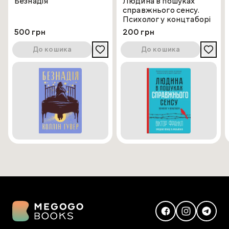
Безнадія
Людина в пошуках
справжнього сенсу.
Психолог у концтаборі
500 грн
200 грн
До кошика
До кошика