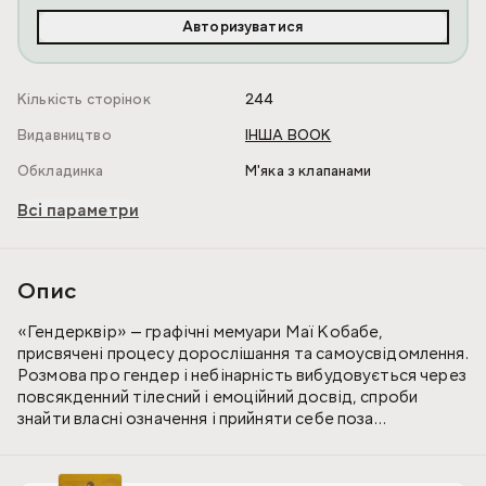
Авторизуватися
Кількість сторінок
244
Видавництво
ІНША BOOK
Обкладинка
М'яка з клапанами
Всі параметри
Опис
«Гендерквір» — графічні мемуари Маї Кобабе,
присвячені процесу дорослішання та самоусвідомлення.
Розмова про гендер і небінарність вибудовується через
повсякденний тілесний і емоційний досвід, спроби
знайти власні означення і прийняти себе поза
усталеними рамками. Графічна форма книжки підсилює
особистий вимір оповіді, дозволяючи передати паузи й
стани, а український переклад зберігає авторську