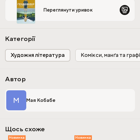
небінарність і цілісність висловлювання.
Переглянути уривок
Категорії
Художня література
Комікси, манґа та граф
Автор
М
Мая Кобабе
Щось схоже
Новинка
Новинка