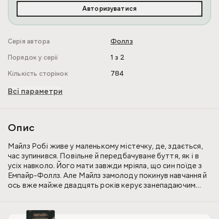
Авторизуватися
Серія автора
Фоллз
Порядок у серії
1 з 2
Кількість сторінок
784
Всі параметри
Опис
Майлз Робі живе у маленькому містечку, де, здається,
час зупинився. Повільне й передбачуване буття, як і в
усіх навколо. Його мати завжди мріяла, що син поїде з
Емпайр-Фоллз. Але Майлз замолоду покинув навчання й
ось вже майже двадцять років керує занепадаючим
ресторанчиком і намагається бути хорошим батьком.
Він навіть чесно старався стати хорошим чоловіком,
хоча давно вже перестав розуміти, навіщо одружився з