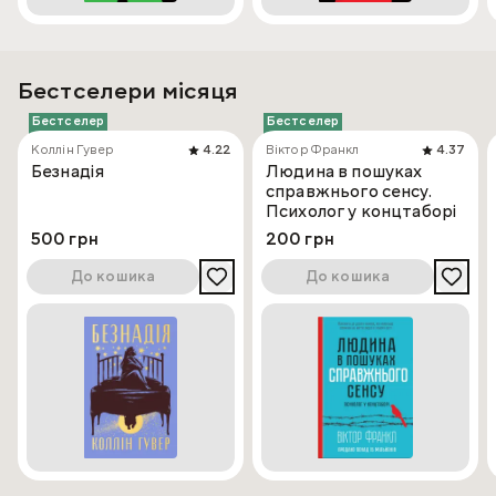
Бестселери місяця
Бестселер
Бестселер
Коллін Гувер
4.22
Віктор Франкл
4.37
Безнадія
Людина в пошуках
справжнього сенсу.
Психолог у концтаборі
500 грн
200 грн
До кошика
До кошика