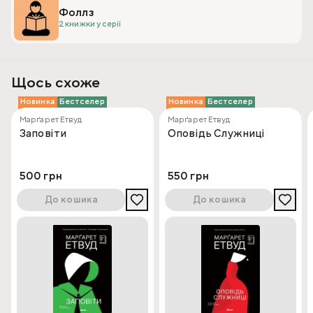
Фоллз
2 книжки у серії
Щось схоже
Новинка
Бестселер
Новинка
Бестселер
Марґарет Етвуд
Марґарет Етвуд
Заповіти
Оповідь Служниці
500 грн
550 грн
До кошика
До кошика