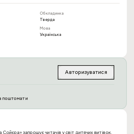
Обкладинка
Тверда
Мова
Українська
Авторизуватися
та поштомати
Сойєра» запрошує читачів у світ дитячих витівок,