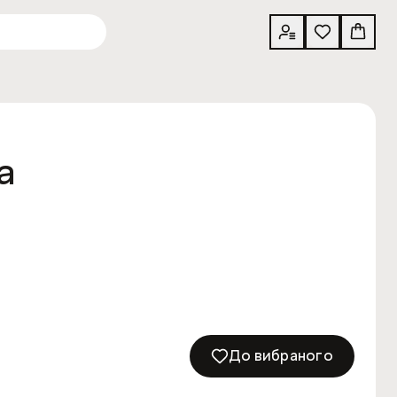
а
До вибраного