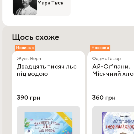
Марк Твен
Щось схоже
Новинка
Новинка
Жуль Верн
Фадмє Гафар
Двадцять тисяч льє
Ай-Оґ’лани.
під водою
Місячний хл
390 грн
360 грн