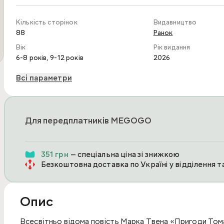
Кількість сторінок
Видавництво
88
Ранок
Вік
Рік видання
,
6-8 років
9-12 років
2026
Всі параметри
Для передплатників MEGOGO
351 грн
— спеціальна ціна зі знижкою
Безкоштовна доставка по Україні у відділення 
Опис
Всесвітньо відома повість Марка Твена «Пригоди Тома 