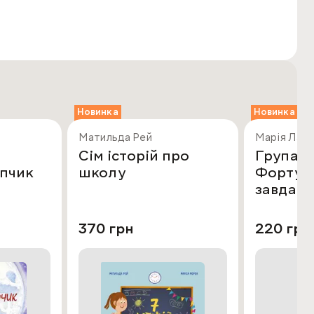
Новинка
Новинка
Матильда Рей
Марія Лан
Сім історій про
Група Ф
опчик
школу
Фортунц
завдан
370 грн
220 грн