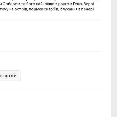
ом Сойєром та його найкращим другом Гекльберрі
ечу на острів, пошуки скарбів, блукання в печері.
я дітей