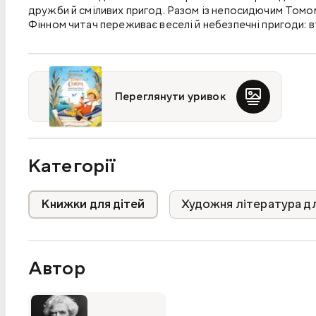
дружби й сміливих пригод. Разом із непосидючим Том
Фінном читач переживає веселі й небезпечні пригоди: вт
Переглянути уривок
Категорії
Книжки для дітей
Художня література дл
Автор