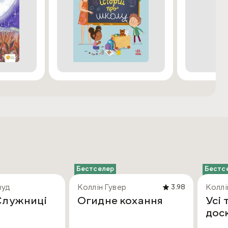
Бестселер
Бестс
вуд
Коллін Гувер
Коллі
3.98
Служниці
Огидне кохання
Усі 
дос