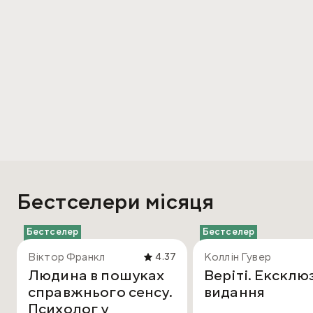
Бестселери місяця
Бестселер
Бестселер
Віктор Франкл
Коллін Гувер
4.37
Людина в пошуках
Веріті. Ексклю
справжнього сенсу.
видання
Психолог у