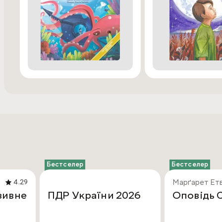
Бестселер
Бестселер
Марґарет Ет
4.29
зивне
ПДР України 2026
Оповідь 