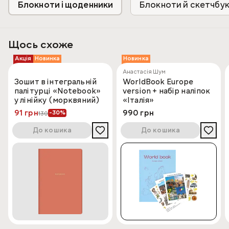
Блокноти і щоденники
Блокноти й скетчбу
Щось схоже
Акція
Новинка
Новинка
Анастасія Шум
Зошит в інтегральній
WorldBook Europe
палітурці «Notebook»
version + набір наліпок
у лінійку (морквяний)
«Італія»
91 грн
990 грн
-30%
130
До кошика
До кошика