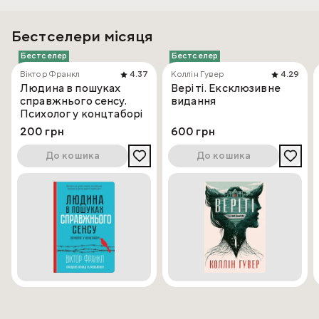
Бестселери місяця
Бестселер
Бестселер
Віктор Франкл
4.37
Коллін Гувер
4.29
Людина в пошуках
Веріті. Ексклюзивне
справжнього сенсу.
видання
Психолог у концтаборі
200 грн
600 грн
До кошика
До кошика