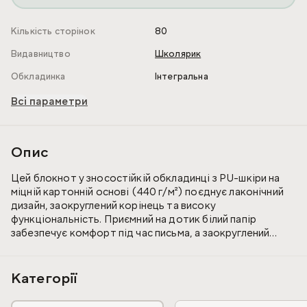
Кількість сторінок
80
Видавництво
Школярик
Обкладинка
Інтегральна
Всі параметри
Опис
Цей блокнот у зносостійкій обкладинці з PU-шкіри на
міцній картонній основі (440 г/м²) поєднує лаконічний
дизайн, заокруглений корінець та високу
функціональність. Приємний на дотик білий папір
забезпечує комфорт під час письма, а заокруглений
блок і додаткові сторінки дають ще більше простору
для ваших думок і планів.
Категорії