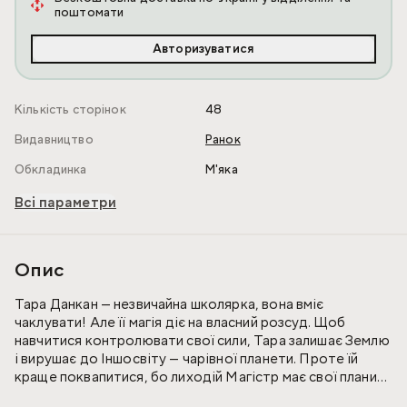
поштомати
Авторизуватися
Кількість сторінок
48
Видавництво
Ранок
Обкладинка
М'яка
Всі параметри
Опис
Тара Данкан — незвичайна школярка, вона вміє
чаклувати! Але її магія діє на власний розсуд. Щоб
навчитися контролювати свої сили, Тара залишає Землю
і вирушає до Іншосвіту — чарівної планети. Проте їй
краще поквапитися, бо лиходій Магістр має свої плани
щодо магії Тари. Він хоче привласнити її та захопити