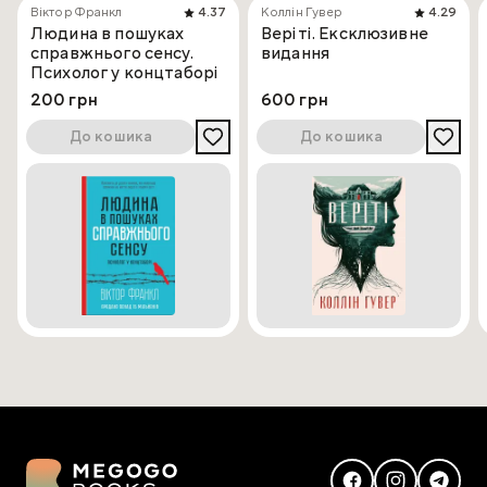
Віктор Франкл
4.37
Коллін Гувер
4.29
Людина в пошуках
Веріті. Ексклюзивне
справжнього сенсу.
видання
Психолог у концтаборі
200 грн
600 грн
До кошика
До кошика