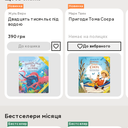
Новинка
Новинка
Жуль Верн
Марк Твен
Двадцять тисяч льє під
Пригоди Тома Соєра
водою
390 грн
Немає на полицях
До кошика
До вибраного
Бестселери місяця
Бестселер
Бестселер