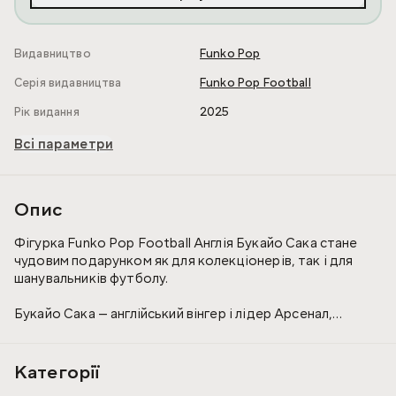
Видавництво
Funko Pop
Серія видавництва
Funko Pop Football
Рік видання
2025
Всі параметри
Опис
Фігурка Funko Pop Football Англія Букайо Сака стане
чудовим подарунком як для колекціонерів, так і для
шанувальників футболу.
Букайо Сака — англійський вінгер і лідер Арсенал,
відомий своєю швидкістю, технікою та креативністю.
Він допоміг команді виграти Кубок Англії та регулярно
відзначається результативними діями.
Категорії