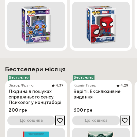
Бестселери місяця
Бестселер
Бестселер
Віктор Франкл
4.37
Коллін Гувер
4.29
Людина в пошуках
Веріті. Ексклюзивне
справжнього сенсу.
видання
Психолог у концтаборі
200 грн
600 грн
До кошика
До кошика