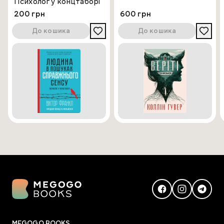
Психолог у концтаборі
200 грн
600 грн
До кошика
До кошика
MEGOGO BOOKS