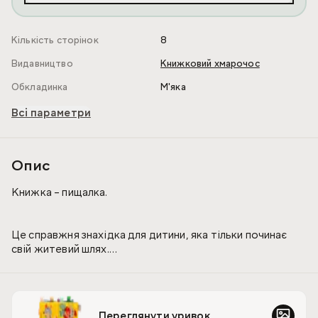
Кількість сторінок
8
Видавництво
Книжковий хмарочос
Обкладинка
М'яка
Всі параметри
Опис
Книжка – пищалка.
Це справжня знаxідка для дитини, яка тільки починає
свій житевий шляx.
Вже з першиx днів життя, малюк концентрує свою увагу
на кольораx та звукаx.
Переглянути уривок