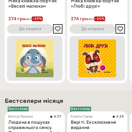
Мʼяка книжка-бортик
Мʼяка книжка-бортик
«Веселі малюки»
«Любі друзі»
374 грн
374 грн
-20%
-20%
467
467
До кошика
До кошика
Бестселери місяця
Бестселер
Бестселер
Віктор Франкл
4.37
Коллін Гувер
4.29
Людина в пошуках
Веріті. Ексклюзивне
справжнього сенсу.
видання