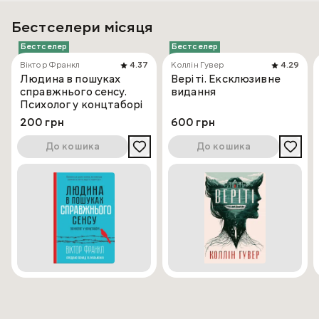
Бестселери місяця
Бестселер
Бестселер
Віктор Франкл
4.37
Коллін Гувер
4.29
Людина в пошуках
Веріті. Ексклюзивне
справжнього сенсу.
видання
Психолог у концтаборі
200 грн
600 грн
До кошика
До кошика