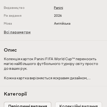
Видавництво
Panini
Рік видання
2026
Мова
Англійська
Всі параметри
Опис
Колекція карток Panini FIFA World Cup™ переносить
магію найбільшого футбольного турніру світу просто
до ваших рук.
Кожна картка вирізняється яскравим дизайном,
офіційними портретами гравців та інформацією про
збірні, перетворюючи відкриття кожного пакетика на
справжню подію для вболівальників і колекціонерів.
Категорії
Особливі голографічні та лімітовані картки додають ще
Періодичні видання
Колекційні видання
більше азарту та захоплення, роблячи процес