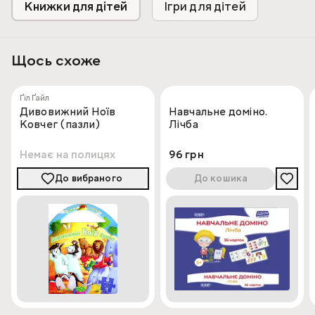
Книжки для дітей
Ігри для дітей
- вчити частини мови та на які запитання вони
відповідають;
- вміти самостійно складати речення з піктограм,
опираючись на малюнок чи на власну уяву.
Щось схоже
Ґіл Ґайл
Дивовижний Ноїв
Навчальне доміно.
Ковчег (пазли)
Лічба
Немає на полицях
96 грн
До вибраного
До кошика