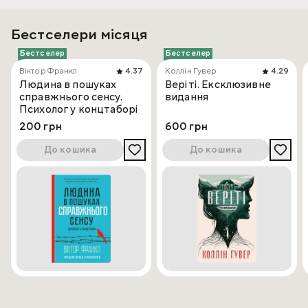
Бестселери місяця
Бестселер
Бестселер
Віктор Франкл
4.37
Коллін Гувер
4.29
Людина в пошуках
Веріті. Ексклюзивне
справжнього сенсу.
видання
Психолог у концтаборі
200 грн
600 грн
До кошика
До кошика