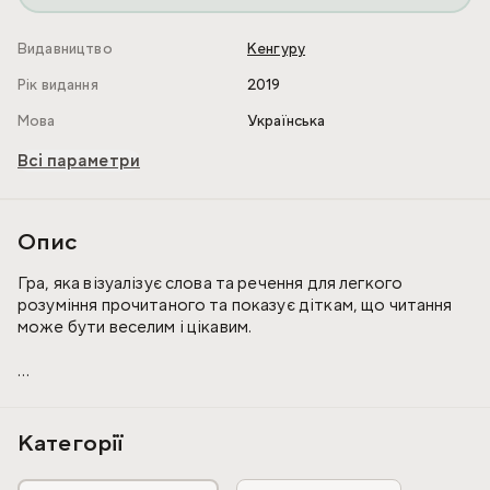
Видавництво
Кенгуру
Рік видання
2019
Мова
Українська
Всі параметри
Опис
Гра, яка візуалізує слова та речення для легкого
розуміння прочитаного та показує діткам, що читання
може бути веселим і цікавим.
Допомагає навчитись:
- описувати малюнок;
- читати окремі слова або ж цілі речення;
Категорії
- розуміти текс та виділяти в ньому смисловий зв’язок
слів;