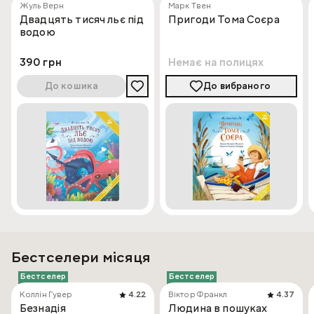
Жуль Верн
Марк Твен
Двадцять тисяч льє під
Пригоди Тома Соєра
водою
390 грн
Немає на полицях
До кошика
До вибраного
Бестселери місяця
Бестселер
Бестселер
Коллін Гувер
4.22
Віктор Франкл
4.37
Безнадія
Людина в пошуках