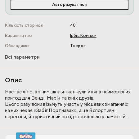
Авторизуватися
Кількість сторінок
48
Видавництво
Ірбіс Комікси
Обкладинка
Тверда
Всі параметри
Опис
Настає літо, а з ним шкільні канікули й купа неймовірних
пригод для Венді, Марін та їхніх друзів.
Цього разу вони візьмуть участь у місцевих змаганнях:
на них чекає «Забіг Портнавак», а це й спортивні
перегони, й туристичний похід із ночівлею у наметі, й
страшні історії, які розповідатимуть дівчата одна одній
уночі (авжеж, історія Марін — найстрашніша, навіть не
сумнівайтеся!). І трошки романтики для Венді, — адже