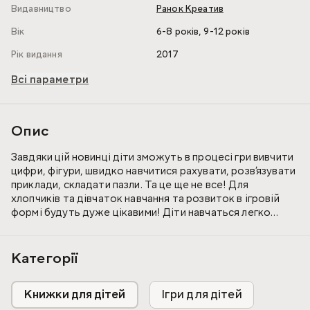
Видавництво
Ранок Креатив
,
Вік
6-8 років
9-12 років
Рік видання
2017
Всі параметри
Опис
Завдяки цій новинці діти зможуть в процесі гри вивчити
цифри, фігури, швидко навчитися рахувати, розв’язувати
приклади, складати пазли. Та це ще не все! Для
хлопчиків та дівчаток навчання та розвиток в ігровій
формі будуть дуже цікавими! Діти навчаться легко
виконувати логічні завдання, зможуть вивчити
англійську мову і ще дізнатися ще більше нового і
цікавого із математичних ігор!
Категорії
Набір містить:
Книжки для дітей
Ігри для дітей
- 20 пазлів половинок;
- 55 карток;