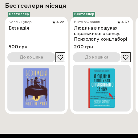
Бестселери місяця
Бестселер
Бестселер
Коллін Гувер
4.22
Віктор Франкл
4.37
Безнадія
Людина в пошуках
справжнього сенсу.
Психолог у концтаборі
500 грн
200 грн
До кошика
До кошика