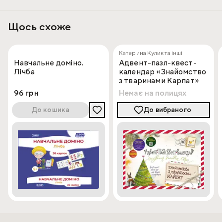
- 30 рахункових паличок;
- 12 пазлів з прикладами;
Щось схоже
- 28 геометрічних фігур;
- настольну гру з фішками;
- інструкцію з іграми та головоломками
Катерина Кулик та інші
Навчальне доміно.
Адвент-пазл-квест-
Лічба
календар «Знайомство
з тваринами Карпат»
96 грн
Немає на полицях
До кошика
До вибраного