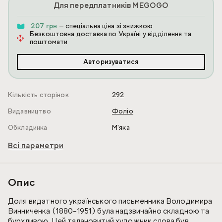
Для передплатників MEGOGO
207 грн
— спеціальна ціна зі знижкою
Безкоштовна доставка по Україні у відділення та
поштомати
Авторизуватися
Кількість сторінок
292
Видавництво
Фоліо
Обкладинка
М'яка
Всі параметри
Опис
Доля видатного українського письменника Володимира
Винниченка (1880–1951) була надзвичайно складною та
бурхливою. Цей талановитий художник слова був