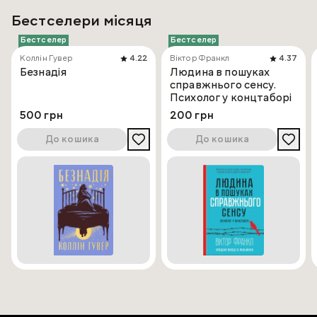
Бестселери місяця
Бестселер
Бестселер
Коллін Гувер
4.22
Віктор Франкл
4.37
Безнадія
Людина в пошуках
справжнього сенсу.
Психолог у концтаборі
500 грн
200 грн
До кошика
До кошика