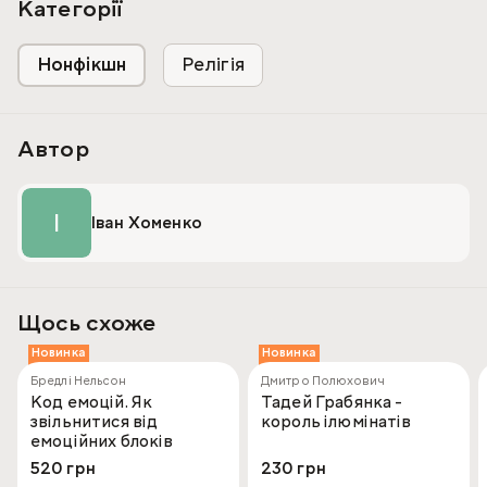
Категорії
Нонфікшн
Релігія
Автор
І
Іван Хоменко
Щось схоже
Новинка
Новинка
Бредлі Нельсон
Дмитро Полюхович
Код емоцій. Як
Тадей Грабянка -
звільнитися від
король ілюмінатів
емоційних блоків
520 грн
230 грн