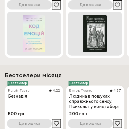
До кошика
До кошика
Бестселери місяця
Бестселер
Бестселер
Коллін Гувер
4.22
Віктор Франкл
4.37
Безнадія
Людина в пошуках
справжнього сенсу.
Психолог у концтаборі
500 грн
200 грн
До кошика
До кошика