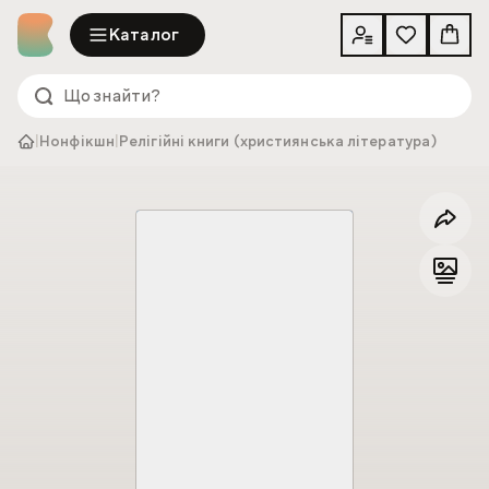
Каталог
|
Нонфікшн
|
Релігійні книги (християнська література)