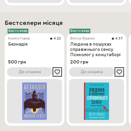
Бестселери місяця
Бестселер
Бестселер
Коллін Гувер
4.22
Віктор Франкл
4.37
Безнадія
Людина в пошуках
справжнього сенсу.
Психолог у концтаборі
500 грн
200 грн
До кошика
До кошика