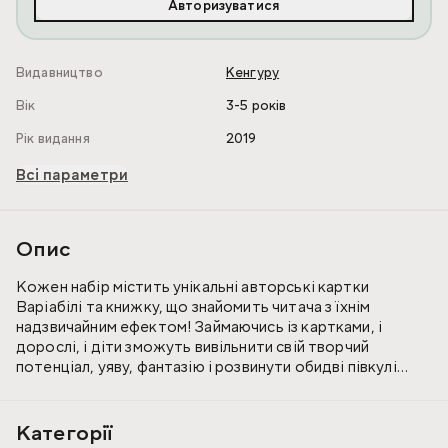
Авторизуватися
Видавництво
Кенгуру
Вік
3-5 років
Рік видання
2019
Всі параметри
Опис
Кожен набір містить унікальні авторські картки
Варіабілі та книжку, що знайомить читача з їхнім
надзвичайним ефектом! Займаючись із картками, і
дорослі, і діти зможуть вивільнити свій творчий
потенціал, уяву, фантазію і розвинути обидві півкулі
мозку.
Категорії