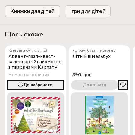
Книжки для дітей
Ігри для дітей
Щось схоже
Катерина Кулик та інші
Ротраут Сузанне Бернер
Адвент-пазл-квест-
Літній вімельбух
календар «Знайомство
з тваринами Карпат»
Немає на полицях
390 грн
До вибраного
До кошика