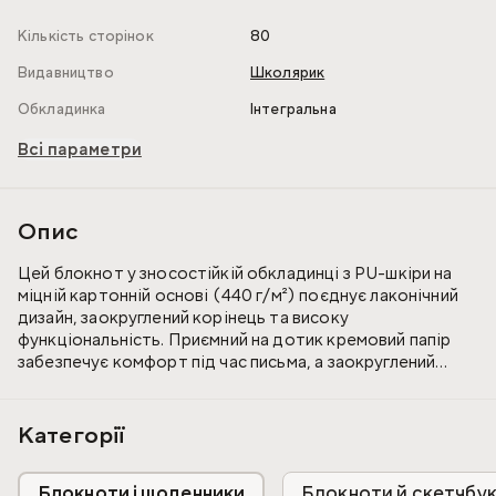
Кількість сторінок
80
Видавництво
Школярик
Обкладинка
Інтегральна
Всі параметри
Опис
Цей блокнот у зносостійкій обкладинці з PU-шкіри на
міцній картонній основі (440 г/м²) поєднує лаконічний
дизайн, заокруглений корінець та високу
функціональність. Приємний на дотик кремовий папір
забезпечує комфорт під час письма, а заокруглений
блок і додаткові сторінки дають ще більше простору
для ваших думок і планів.
Категорії
Блокноти і щоденники
Блокноти й скетчбу