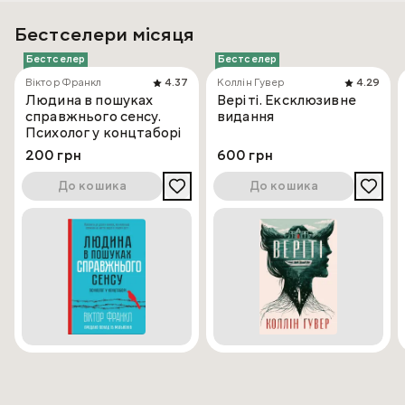
Бестселери місяця
Бестселер
Бестселер
Віктор Франкл
4.37
Коллін Гувер
4.29
Людина в пошуках
Веріті. Ексклюзивне
справжнього сенсу.
видання
Психолог у концтаборі
200 грн
600 грн
До кошика
До кошика