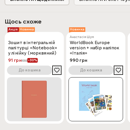
Щось схоже
Акція
Новинка
Новинка
Анастасія Шум
Зошит в інтегральній
WorldBook Europe
палітурці «Notebook»
version + набір наліпок
у лінійку (морквяний)
«Італія»
91 грн
990 грн
-30%
130
До кошика
До кошика