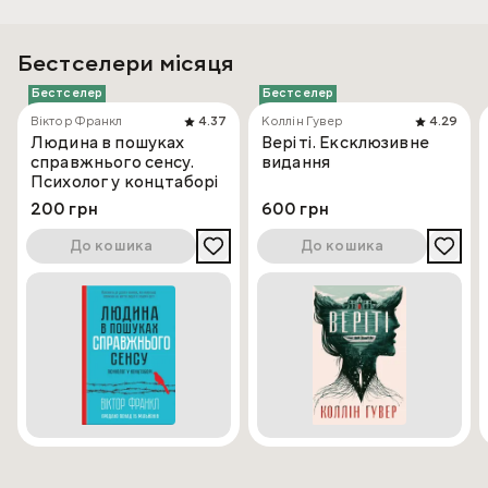
Бестселери місяця
Бестселер
Бестселер
Віктор Франкл
4.37
Коллін Гувер
4.29
Людина в пошуках
Веріті. Ексклюзивне
справжнього сенсу.
видання
Психолог у концтаборі
200 грн
600 грн
До кошика
До кошика