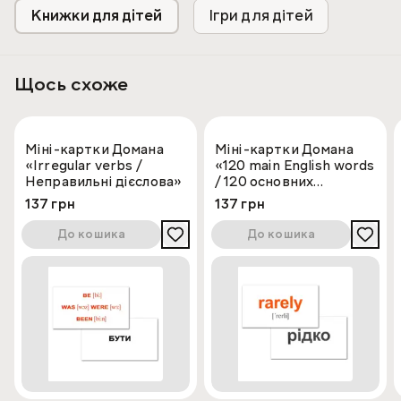
Книжки для дітей
Ігри для дітей
Щось схоже
Міні-картки Домана
Міні-картки Домана
«Irregular verbs /
«120 main English words
Неправильні дієслова»
/ 120 основних
англійських слів»
137 грн
137 грн
До кошика
До кошика