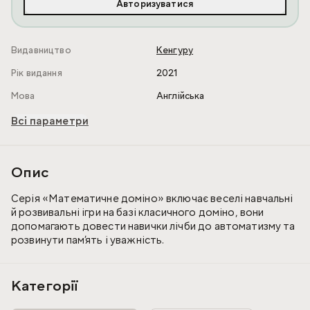
Авторизуватися
Видавництво
Кенгуру
Рік видання
2021
Мова
Англійська
Всі параметри
Опис
Серія «Математичне доміно» включає веселі навчальні
й розвивальні ігри на базі класичного доміно, вони
допомагають довести навички лічби до автоматизму та
розвинути пам’ять і уважність.
Категорії