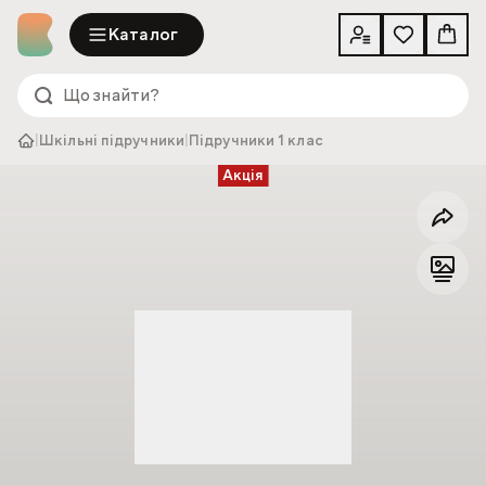
Каталог
|
Шкільні підручники
|
Підручники 1 клас
Акція