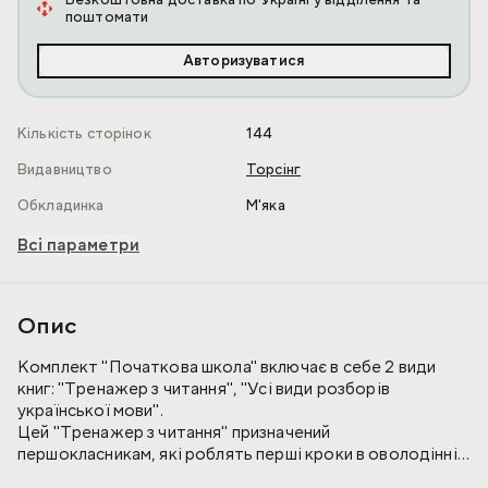
Безкоштовна доставка по Україні у відділення та
поштомати
Авторизуватися
Кількість сторінок
144
Видавництво
Торсінг
Обкладинка
М'яка
Всі параметри
Опис
Комплект "Початкова школа" включає в себе 2 види
книг: "Тренажер з читання", "Усі види розборів
української мови".
Цей "Тренажер з читання" призначений
першокласникам, які роблять перші кроки в оволодінні
читанням, і турботливим батькам, які хочуть допомогти