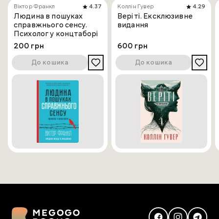
Віктор Франкл
4.37
Коллін Гувер
4.29
Людина в пошуках
Веріті. Ексклюзивне
справжнього сенсу.
видання
Психолог у концтаборі
200 грн
600 грн
До кошика
До кошика