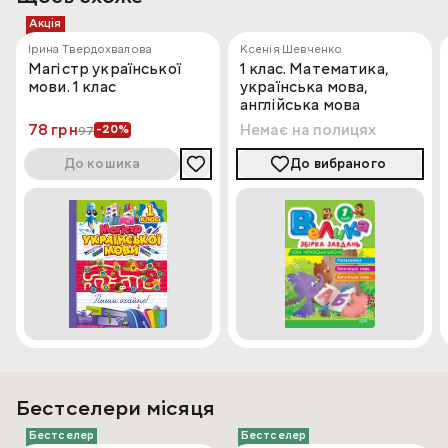
Акція
Ірина Твердохвалова
Ксенія Шевченко
Магістр української
1 клас. Математика,
мови. 1 клас
українська мова,
англійська мова
78 грн
Немає на полицях
-20%
97
До кошика
До вибраного
Бестселери місяця
Бестселер
Бестселер