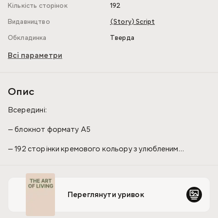
Кількість сторінок
192
Видавництво
(Story) Script
Обкладинка
Тверда
Всі параметри
Опис
Всередині:
— блокнот формату A5
— 192 сторінки кремового кольору з улюбленим
лінуванням в крапку
— кольорові форзаци
Переглянути уривок
— а ще блокнот зручно розгортається на 180 градусів
завдяки новому формату, одним словом – він створений
для хороших записів, думок та планів.