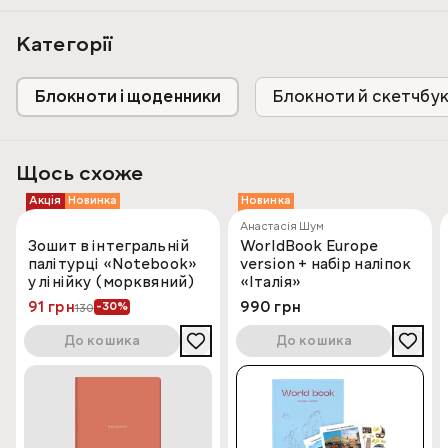
Категорії
Блокноти і щоденники
Блокноти й скетчбу
Щось схоже
Акція
Новинка
Новинка
Анастасія Шум
Зошит в інтегральній
WorldBook Europe
палітурці «Notebook»
version + набір наліпок
у лінійку (морквяний)
«Італія»
91 грн
990 грн
-30%
130
До кошика
До кошика