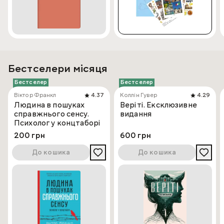
Бестселери місяця
Бестселер
Бестселер
Віктор Франкл
4.37
Коллін Гувер
4.29
Людина в пошуках
Веріті. Ексклюзивне
справжнього сенсу.
видання
Психолог у концтаборі
200 грн
600 грн
До кошика
До кошика