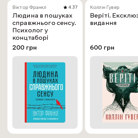
Віктор Франкл
Коллін Гувер
4.37
Людина в пошуках
Веріті. Ексклю
справжнього сенсу.
видання
Психолог у
концтаборі
200 грн
600 грн