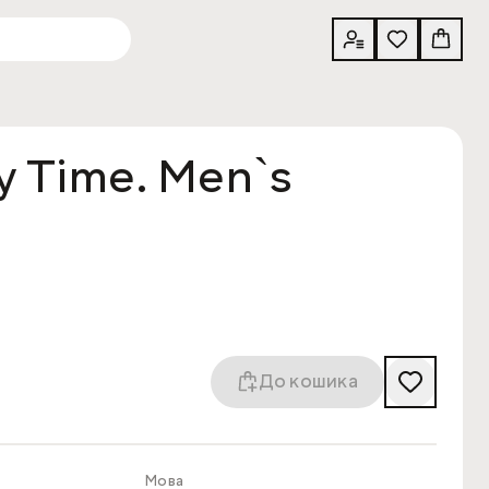
y Time. Men`s
До кошика
Мова