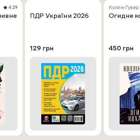
Коллін Гувер
4.29
зивне
ПДР України 2026
Огидне к
129 грн
450 грн