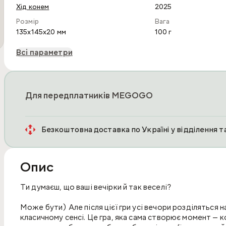
Хід конем
2025
Розмір
Вага
135x145x20 мм
100 г
Всі параметри
Для передплатників MEGOGO
Безкоштовна доставка по Україні у відділення 
Опис
Ти думаєш, що ваші вечірки й так веселі?
Може бути) Але після цієї гри усі вечори розділяться н
класичному сенсі. Це гра, яка сама створює момент — к