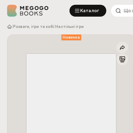
Каталог
|
Розваги, ігри та хобі
|
Настільні ігри
Новинка