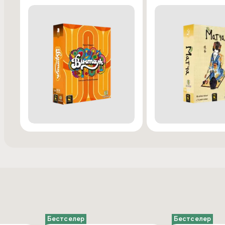
— «А не буде крінжу?»
Ні. Ми відсіяли все «тупе», аби залишилось тільки те, 
— «А вистачить на вечір?»
О, ще як. Скоріш за все ви не встигнете пройти всі ігри 
наступної зустрічі.
Party Time. Men’s Edition — це не просто гра. Це твій н
бар, квартира, дача, навіть гараж — відкрив, прочитав, 
правил. Просто і весело! Замовляй зараз і зроби насту
Що всередині?
Гра «Я ніколи не» – 27 карток
Гра «Дія або шот» – 20 карток
Гра «Обломи мене» – 23 картки
Гра «Дилемні питання» – 26 карток
Гра «Хто я?» – 20 карток
Бестселер
Бестселер