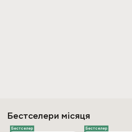
Бестселери місяця
Бестселер
Бестселер