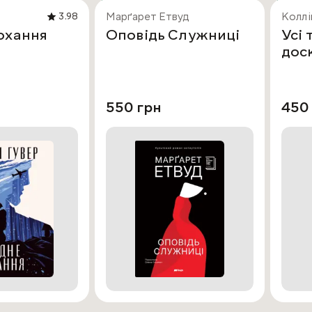
Марґарет Етвуд
Коллі
3.98
охання
Оповідь Служниці
Усі 
дос
550 грн
450