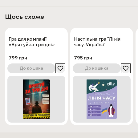
60 карт (10 незвичайних сімейок), велюровий мішечок
(для зберігання карток), правила гри.
Щось схоже
Гра для компанії
Настільна гра "Лінія
«Врятуй за три дні»
часу. Україна"
799 грн
795 грн
До кошика
До кошика