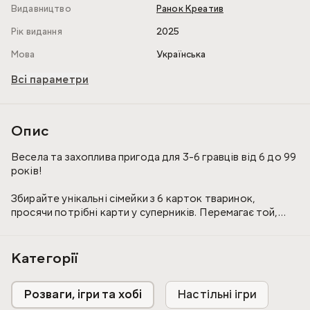
Видавництво
Ранок Креатив
Рік видання
2025
Мова
Українська
Всі параметри
Опис
Весела та захоплива пригода для 3-6 гравців від 6 до 99
років!
Збирайте унікальні сімейки з 6 карток тваринок,
просячи потрібні карти у суперників. Перемагає той,
хто швидше за всіх збере найбільше повних сімейок. У
комплекті 60 яскравих карт і прості правила.
Категорії
Ідеальна для сімейних вечорів, дружніх зустрічей і
подорожей. Веселіться, розвивайте увагу та логіку
Розваги, ігри та хобі
Настільні ігри
разом із «Незвичайною сімейкою»!