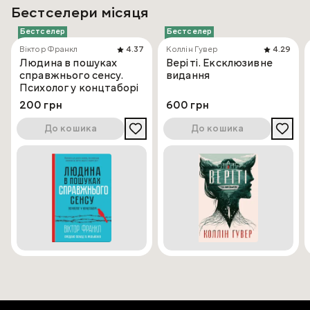
Бестселери місяця
Бестселер
Бестселер
Віктор Франкл
4.37
Коллін Гувер
4.29
Людина в пошуках
Веріті. Ексклюзивне
справжнього сенсу.
видання
Психолог у концтаборі
200 грн
600 грн
До кошика
До кошика