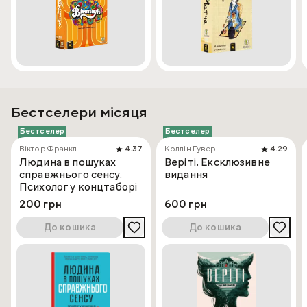
Бестселери місяця
Бестселер
Бестселер
Віктор Франкл
4.37
Коллін Гувер
4.29
Людина в пошуках
Веріті. Ексклюзивне
справжнього сенсу.
видання
Психолог у концтаборі
200 грн
600 грн
До кошика
До кошика