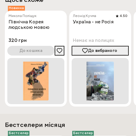
Новинка
Микола Поліщук
Леонід Кучма
4.50
Північна Корея
Україна - не Росія
людською мовою
320 грн
Немає на полицях
До кошика
До вибраного
Бестселери місяця
Бестселер
Бестселер