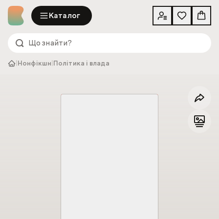
Каталог
|
Нонфікшн
|
Політика і влада