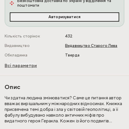
Безкоштовна доставка по Україні у відділення та
поштомати
Авторизуватися
Кількість сторінок
432
Видавництво
Видавництво Старого Лева
Обкладинка
Тверда
Всі параметри
Опис
Чи здатна людина змінюватися? Саме це питання автор
вважає вирішальним у міжнародних відносинах. Книжка
присвячена темі добра і зла у світовій геополітиці, а її
фабулу вибудувано навколо античних міфів про
видатного героя Геракла. Кожен із його подвигів
постає метафорою складних викликів світової політики.