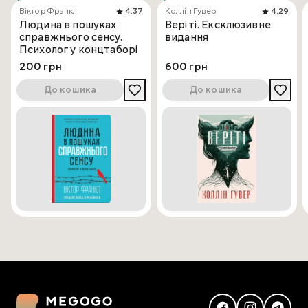
Віктор Франкл
4.37
Коллін Гувер
4.29
Людина в пошуках
Веріті. Ексклюзивне
справжнього сенсу.
видання
Психолог у концтаборі
200 грн
600 грн
До кошика
До кошика