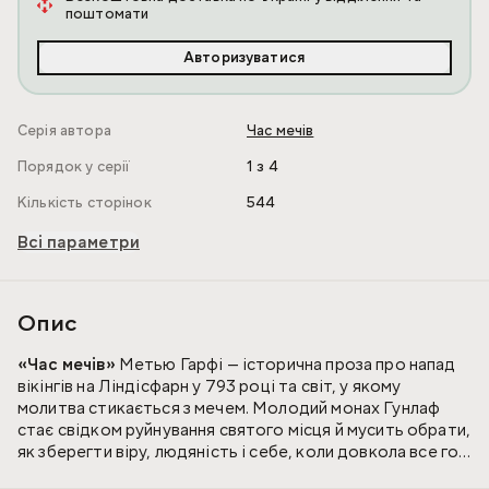
поштомати
Авторизуватися
Серія автора
Час мечів
Порядок у серії
1 з 4
Кількість сторінок
544
Всі параметри
Опис
«Час мечів»
Метью Гарфі — історична проза про напад
вікінгів на Ліндісфарн у 793 році та світ, у якому
молитва стикається з мечем. Молодий монах Гунлаф
стає свідком руйнування святого місця й мусить обрати,
як зберегти віру, людяність і себе, коли довкола все горит