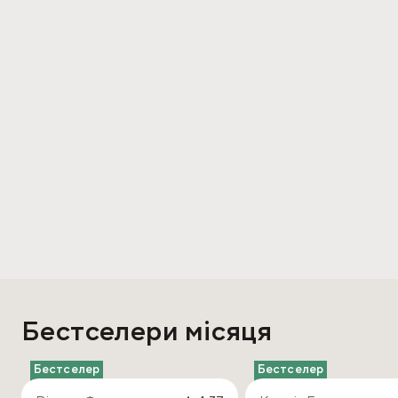
Бестселери місяця
Бестселер
Бестселер