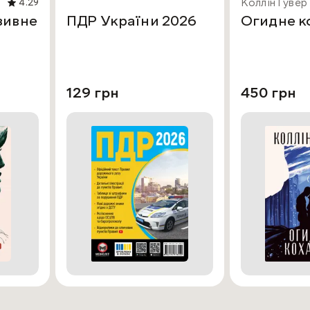
Коллін Гувер
4.29
зивне
ПДР України 2026
Огидне к
129 грн
450 грн