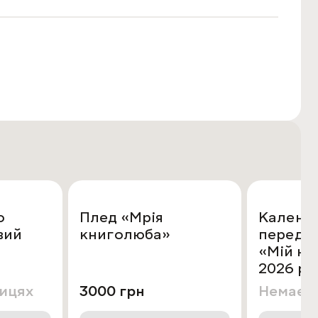
о
Плед «Мрія
Календа
вий
книголюба»
передб
«Мій не
2026 рі
лицях
3000 грн
Немає н