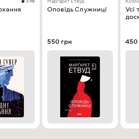
Марґарет Етвуд
Коллі
3.98
охання
Оповідь Служниці
Усі 
дос
550 грн
450