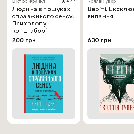
Віктор Франкл
Коллін Гувер
4.37
Людина в пошуках
Веріті. Ексклю
справжнього сенсу.
видання
Психолог у
концтаборі
200 грн
600 грн