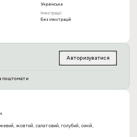
Українська
Ілюстрації
Без ілюстрацій
Авторизуватися
та поштомати
м.
евий, жовтий, салатовий, голубий, синій,