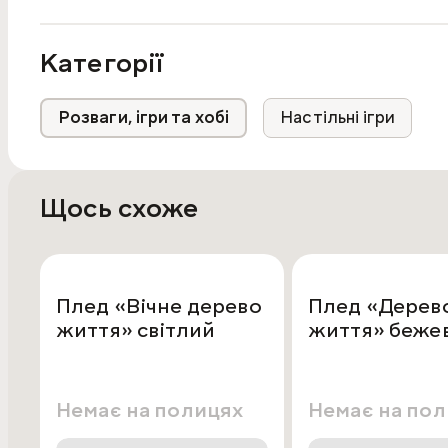
Категорії
Розваги, ігри та хобі
Настільні ігри
Щось схоже
Плед «Вічне дерево
Плед «Дерев
життя» світлий
життя» беже
Немає на полицях
Немає на по