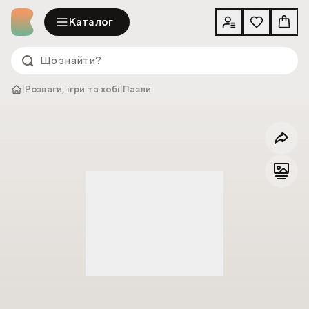
Каталог
|
Розваги, ігри та хобі
|
Пазли