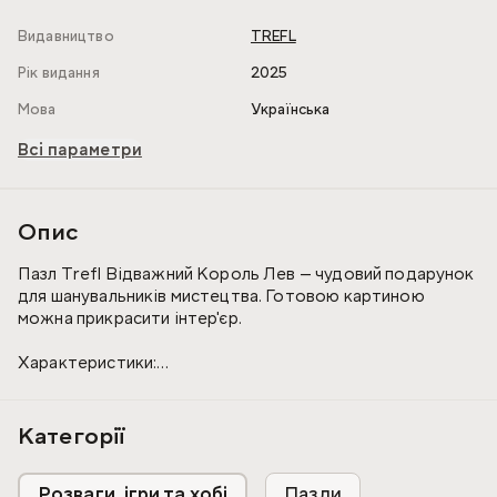
Видавництво
TREFL
Рік видання
2025
Мова
Українська
Всі параметри
Опис
Пазл Trefl Відважний Король Лев — чудовий подарунок
для шанувальників мистецтва. Готовою картиною
можна прикрасити інтер'єр.
Характеристики:
- деталі добре стикуються, шви практично непомітні;
- антивідблискове покриття;
Категорії
- виготовлені з картону.
- Розмір зображення: 41х27 см.
Розваги, ігри та хобі
Пазли