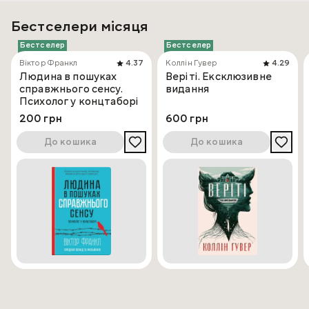
Бестселери місяця
Бестселер
Бестселер
Віктор Франкл
4.37
Коллін Гувер
4.29
Людина в пошуках
Веріті. Ексклюзивне
справжнього сенсу.
видання
Психолог у концтаборі
200 грн
600 грн
До кошика
До кошика