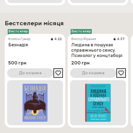
Бестселери місяця
Бестселер
Бестселер
Коллін Гувер
4.22
Віктор Франкл
4.37
Безнадія
Людина в пошуках
справжнього сенсу.
Психолог у концтаборі
500 грн
200 грн
До кошика
До кошика