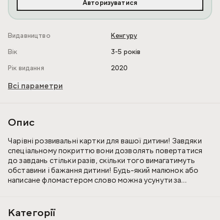
Авторизуватися
Видавництво
Кенгуру
Вік
3-5 років
Рік видання
2020
Всі параметри
Опис
Чарівні розвивальні картки для вашої дитини! Завдяки
спеціальному покриттю вони дозволять повертатися
до завдань стільки разів, скільки того вимагатимуть
обставини і бажання дитини! Будь-який малюнок або
написане фломастером слово можна усунути за
допомоги вологої серветки і творити наново! Вправи,
що їх містять картки, розроблено з урахуванням
можливості фантазувати, вигадувати власні варіанти,
Категорії
тренуватися і навчатися із захопленням!