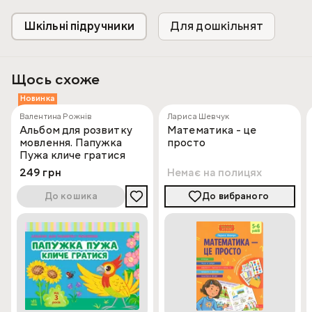
Шкільні підручники
Для дошкільнят
Щось схоже
Новинка
Валентина Рожнів
Лариса Шевчук
Альбом для розвитку
Математика - це
мовлення. Папужка
просто
Пужа кличе гратися
249 грн
Немає на полицях
До кошика
До вибраного