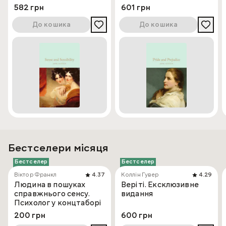
582 грн
601 грн
До кошика
До кошика
Бестселери місяця
Бестселер
Бестселер
Віктор Франкл
4.37
Коллін Гувер
4.29
Людина в пошуках
Веріті. Ексклюзивне
справжнього сенсу.
видання
Психолог у концтаборі
200 грн
600 грн