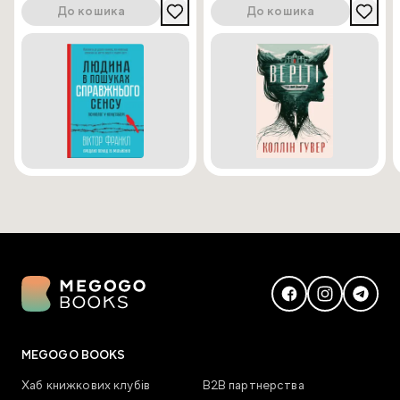
До кошика
До кошика
MEGOGO BOOKS
Хаб книжкових клубів
В2В партнерства