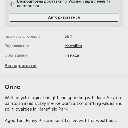
Безкоштовна доставка по Україні у відділення та
поштомати
Авторизуватися
Кількість сторінок
584
Видавництво
Macmillan
Обкладинка
Тверда
Всі параметри
Опис
With psychological insight and sparkling wit, Jane Austen
paints an irresistibly lifelike portrait of shifting values and
split loyalties in Mansfield Park.
Aged ten, Fanny Price is sent to live with her wealthier
relations, the Bertrams, at Mansfield Park. However, life