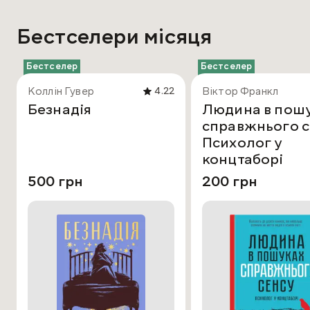
Бестселери місяця
Бестселер
Бестселер
Коллін Гувер
Віктор Франкл
4.22
Безнадія
Людина в пош
справжнього с
Психолог у
концтаборі
500 грн
200 грн