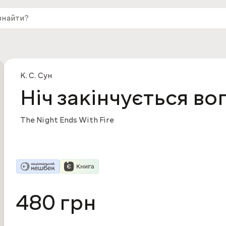
К. С. Сун
Ніч закінчується во
The Night Ends With Fire
480 грн