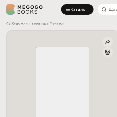
Каталог
|
Художня література
|
Фентезі