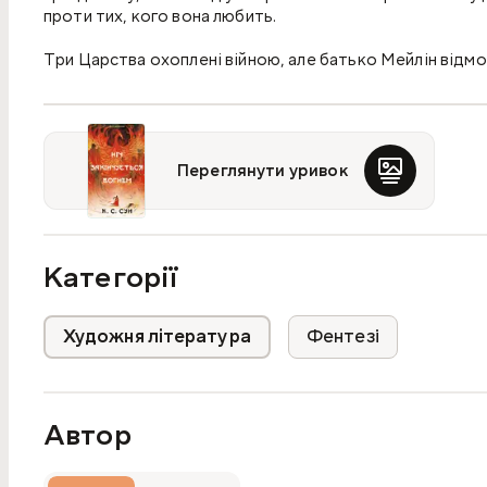
проти тих, кого вона любить.
Три Царства охоплені війною, але батько Мейлін відмо
Одурманений опіумною залежністю, він планує продати 
дізнається, що її майбутній чоловік — черговий жорсток
нічого не зміниться, доки вона не візьме все у свої ру
йде до армії замість батька. Завдяки невтомній праці Ме
зближується зі Скаєм — принцом, який став її партнером
Переглянути уривок
в’язницю на іншу? Поки її царство невпинно котиться д
духу морського дракона. Він пропонує їй справжню силу й
Категорії
Художня література
Фентезі
Автор