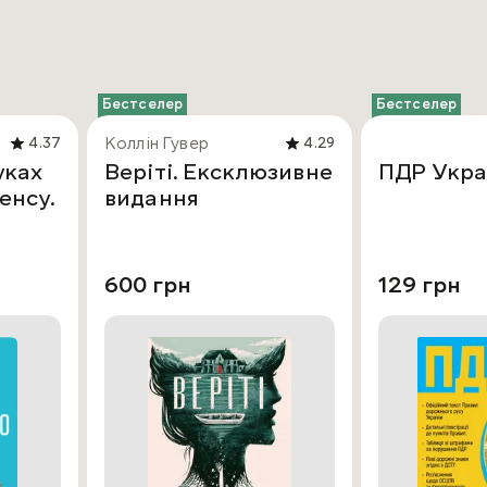
Бестселер
Бестселер
Коллін Гувер
4.37
4.29
уках
Веріті. Ексклюзивне
ПДР Укра
енсу.
видання
600 грн
129 грн