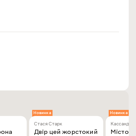
Новинка
Новинка
Стася Старк
Кассандра
рона
Двір цей жорстокий
Місто В