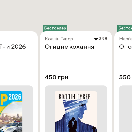
Бестселер
Бестс
Коллін Гувер
Марґа
3.98
їни 2026
Огидне кохання
Опо
450 грн
550