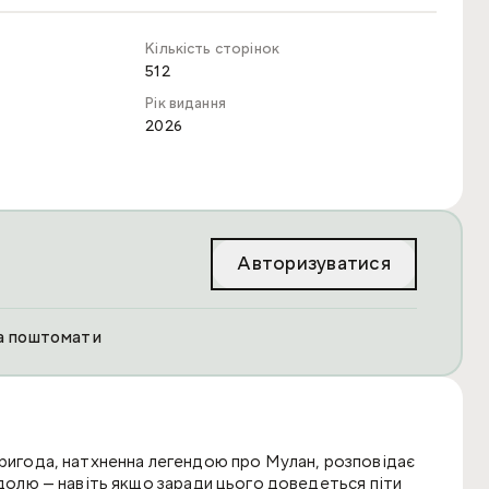
Кількість сторінок
512
Рік видання
2026
Авторизуватися
та поштомати
пригода, натхненна легендою про Мулан, розповідає
 долю — навіть якщо заради цього доведеться піти