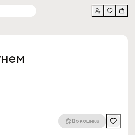
гнем
До кошика