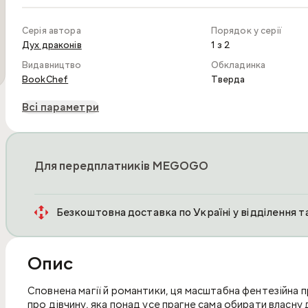
Серія автора
Порядок у серії
Дух драконів
1 з 2
Видавництво
Обкладинка
BookChef
Тверда
Всі параметри
Для передплатників MEGOGO
Безкоштовна доставка по Україні у відділення 
Опис
Сповнена магії й романтики, ця масштабна фентезійна 
про дівчину, яка понад усе прагне сама обирати власну