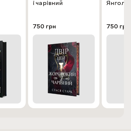
і чарівний
Янголів
750 грн
750 грн