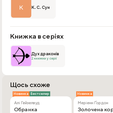
К
К. С. Сун
Книжка в серіях
Дух драконів
2 книжки у серії
Щось схоже
Новинка
Бестселер
Новинка
Алі Гейзелвуд
Меріенн Ґордон
Обранка
Золочена ко