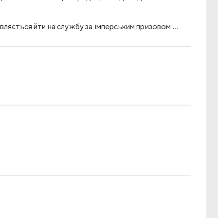
вляється йти на службу за імперським призовом.
Мейлін заради посагу. Проте, коли дівчина
ий і нестриманий чоловік, усвідомлює: у її житті
ки. Вже наступного дня вона переодягається хлопцем і
йлін здобуває в армії визнання, знаходить друзів і
 по тренуваннях. Але чи не змінила вона одну
о загибелі, Мейлін починають переслідувати видіння
 свободу, але ціна за це...