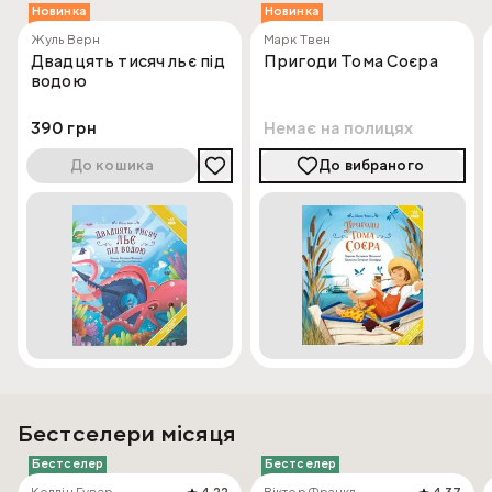
Новинка
Новинка
Жуль Верн
Марк Твен
Двадцять тисяч льє під
Пригоди Тома Соєра
водою
390 грн
Немає на полицях
До кошика
До вибраного
Бестселери місяця
Бестселер
Бестселер