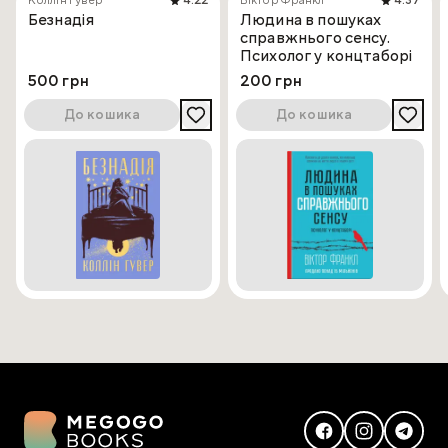
Коллін Гувер
4.22
Віктор Франкл
4.37
Безнадія
Людина в пошуках
справжнього сенсу.
Психолог у концтаборі
500 грн
200 грн
До кошика
До кошика