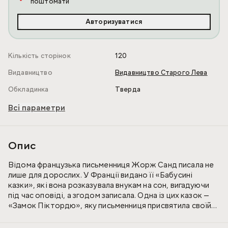
поштомати
Авторизуватися
Кількість сторінок
120
Видавництво
Видавництво Старого Лева
Обкладинка
Тверда
Всі параметри
Опис
Відома французька письменниця Жорж Санд писала не
лише для дорослих. У Франції видано її «Бабусині
казки», які вона розказувала внукам на сон, вигадуючи
під час оповіді, а згодом записала. Одна із цих казок —
«Замок Піктордю», яку письменниця присвятила своїй
онучці Аврорі Санд, — уперше виходить в українському
перекладі з прекрасними ілюстраціями Анастасії Звяги.