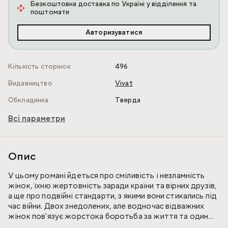
Безкоштовна доставка по Україні у відділення та
поштомати
Авторизуватися
Кількість сторінок
496
Видавництво
Vivat
Обкладинка
Тверда
Всі параметри
Опис
У цьому романі йдеться про сміливість і незламність
жінок, їхню жертовність заради країни та вірних друзів,
а ще про подвійні стандарти, з якими вони стикались під
час війни. Двох знедолених, але водночас відважних
жінок пов'язує жорстока боротьба за життя та один
спільний ворог. Жахіття війни не знищили їх, а натомість