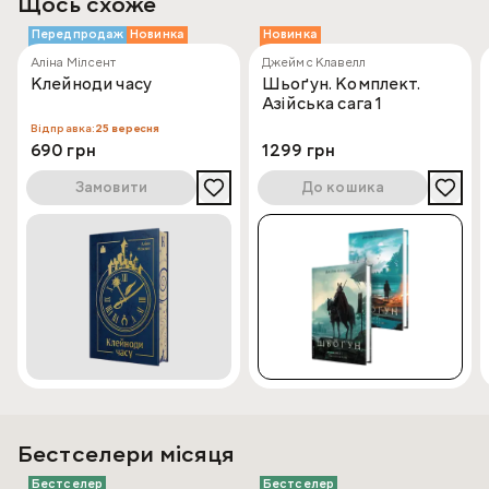
Щось схоже
Передпродаж
Новинка
Новинка
Аліна Мілсент
Джеймс Клавелл
Клейноди часу
Шьоґун. Комплект.
Азійська сага 1
Відправка:
25 вересня
690 грн
1299 грн
Замовити
До кошика
Бестселери місяця
Бестселер
Бестселер