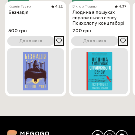
Коллін Гувер
4.22
Віктор Франкл
4.37
Безнадія
Людина в пошуках
справжнього сенсу.
Психолог у концтаборі
500 грн
200 грн
До кошика
До кошика