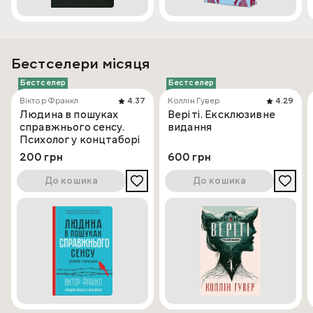
Бестселери місяця
Бестселер
Бестселер
Віктор Франкл
4.37
Коллін Гувер
4.29
Людина в пошуках
Веріті. Ексклюзивне
справжнього сенсу.
видання
Психолог у концтаборі
200 грн
600 грн
До кошика
До кошика