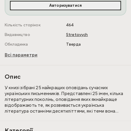
Авторизуватися
Кількість сторінок
464
Видавництво
Stretovych
Обкладинка
Тверда
Всі параметри
Опис
У книзі зібрані 25 найкращих оповідань сучасних
українських письменників. Представлені 25 імен, кілька
літературних поколінь, оповідання яких якнайкраще
відображають те, як розвивається українська
література останніми десятиліттями, які теми вона
охоплює, про які речі та як промовляє.
Перед вами зріз нашого сучасного письменства. І ця
Категорії