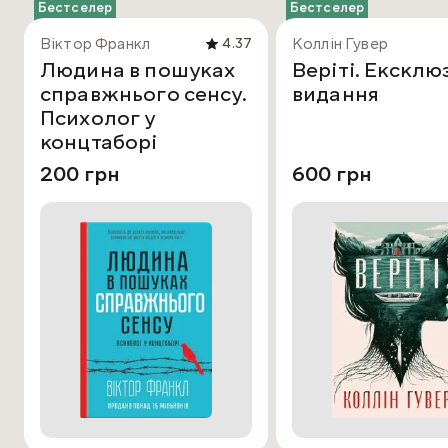
Бестселер
Бестселер
Віктор Франкл
Коллін Гувер
4.37
Людина в пошуках
Веріті. Ексклю
справжнього сенсу.
видання
Психолог у
концтаборі
200 грн
600 грн