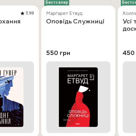
Бестселер
Бестс
Марґарет Етвуд
Коллі
3.98
охання
Оповідь Служниці
Усі 
дос
550 грн
450