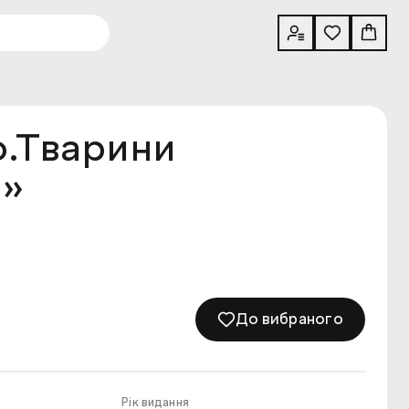
о.Тварини
ю»
До вибраного
Рік видання