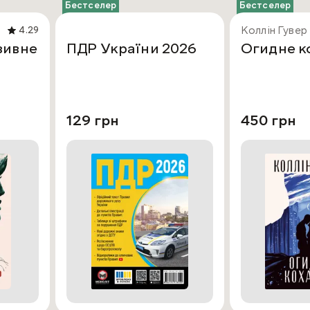
Бестселер
Бестселер
Коллін Гувер
4.29
зивне
ПДР України 2026
Огидне к
129 грн
450 грн