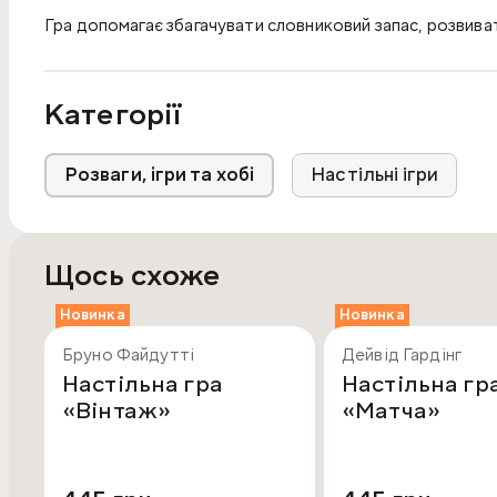
Гра допомагає збагачувати словниковий запас, розвива
створює атмосферу пізнання та гри, у якій дитина із за
тварин.
Категорії
Вік: 3+
Кількість гравців: 1-4
Розваги, ігри та хобі
Настільні ігри
Комплектація: коробка, фішки — 54 шт., планшетки — 9 шт
Щось схоже
Новинка
Новинка
Бруно Файдутті
Дейвід Гардінг
Настільна гра
Настільна гр
«Вінтаж»
«Матча»