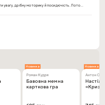
ти увагу, дрібну моторику й посидючість. Лото
хопленням навчається впізнавати й називати друзів-
., інструкція.
Новинка
Новинка
Роман Кудря
Антон Обі
а
Бавовна мемна
Настіль
карткова гра
«Криза