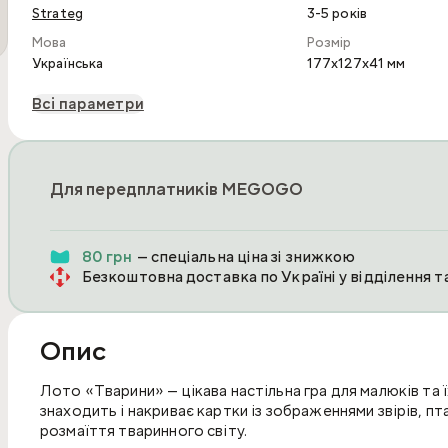
Strateg
3-5 років
Мова
Розмір
Українська
177x127x41 мм
Всі параметри
Для передплатників MEGOGO
80 грн
— спеціальна ціна зі знижкою
Безкоштовна доставка по Україні у відділення 
Опис
Лото «Тварини» — цікава настільна гра для малюків та ї
знаходить і накриває картки із зображеннями звірів, п
розмаїття тваринного світу.