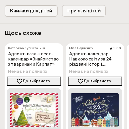
Книжки для дітей
Ігри для дітей
Щось схоже
Катерина Кулик та інші
Міла Радченко
5.00
Адвент-пазл-квест-
Адвент-календар.
календар «Знайомство
Навколо світу за 24
з тваринами Карпат»
різдвяні історії.
Книжка-карта-квест
Немає на полицях
Немає на полицях
До вибраного
До вибраного