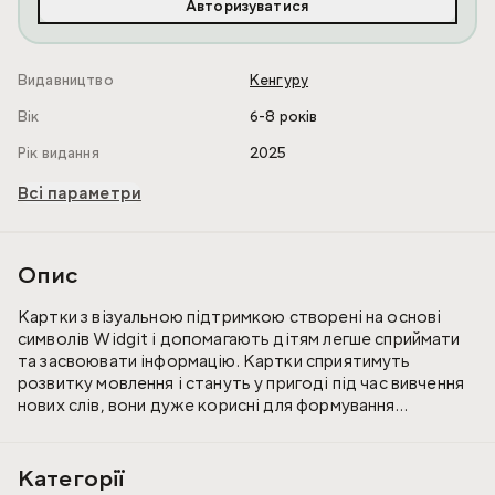
Авторизуватися
Видавництво
Кенгуру
Вік
6-8 років
Рік видання
2025
Всі параметри
Опис
Картки з візуальною підтримкою створені на основі
символів Widgit і допомагають дітям легше сприймати
та засвоювати інформацію. Картки сприятимуть
розвитку мовлення і стануть у пригоді під час вивчення
нових слів, вони дуже корисні для формування
комунікативних навичок та початкового опанування
англійської мови.
Категорії