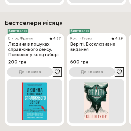
Бестселери місяця
Бестселер
Бестселер
Віктор Франкл
4.37
Коллін Гувер
4.29
Людина в пошуках
Веріті. Ексклюзивне
справжнього сенсу.
видання
Психолог у концтаборі
200 грн
600 грн
До кошика
До кошика