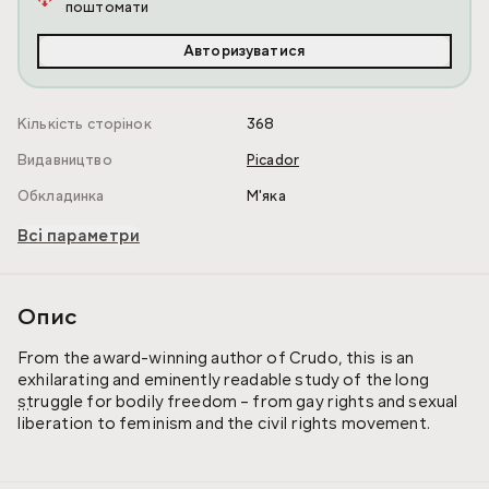
поштомати
Авторизуватися
Кількість сторінок
368
Видавництво
Picador
Обкладинка
М'яка
Всі параметри
Опис
From the award-winning author of Crudo, this is an
exhilarating and eminently readable study of the long
struggle for bodily freedom – from gay rights and sexual
liberation to feminism and the civil rights movement.
Drawing on her own experiences in protest and travelling