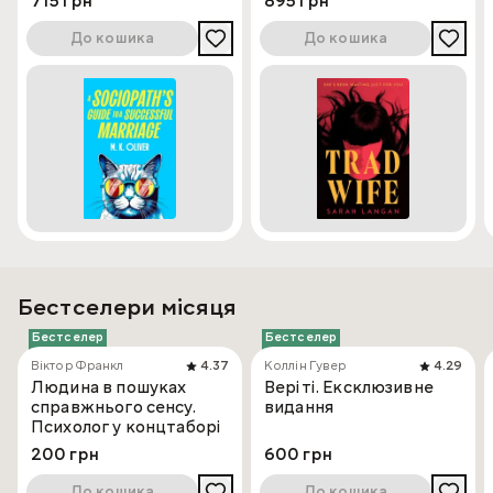
715 грн
895 грн
До кошика
До кошика
Бестселери місяця
Бестселер
Бестселер
Віктор Франкл
4.37
Коллін Гувер
4.29
Людина в пошуках
Веріті. Ексклюзивне
справжнього сенсу.
видання
Психолог у концтаборі
200 грн
600 грн
До кошика
До кошика