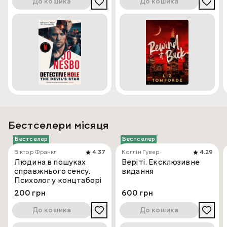
До кошика
До кошика
Бестселери місяця
Бестселер
Бестселер
Віктор Франкл
4.37
Коллін Гувер
4.29
Людина в пошуках
Веріті. Ексклюзивне
справжнього сенсу.
видання
Психолог у концтаборі
200 грн
600 грн
До кошика
До кошика