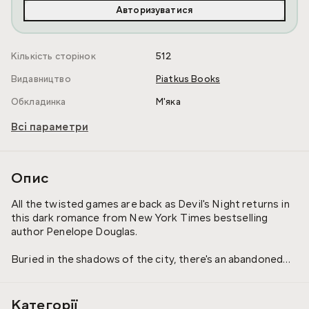
Авторизуватися
Кількість сторінок
512
Видавництво
Piatkus Books
Обкладинка
М'яка
Всі параметри
Опис
All the twisted games are back as Devil's Night returns in
this dark romance from New York Times bestselling
author Penelope Douglas.
Buried in the shadows of the city, there's an abandoned
hotel called The Pope, surrounded by a mystery about the
hidden twelfth floor and the guest who never checked
out. Banks knows the local legend, but Kai believed the
Категорії