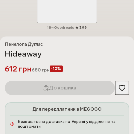
18+
Goodreads
3.99
Пенелопа Дуглас
Hideaway
612 грн
-10%
680
грн
До кошика
Для передплатників MEGOGO
Безкоштовна доставка по Україні у відділення та
поштомати