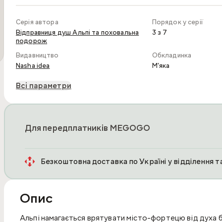
Серія автора
Порядок у серії
Відправниця душ Альпі та поховальна
3 з 7
подорож
Видавництво
Обкладинка
Nasha idea
М'яка
Всі параметри
Для передплатників MEGOGO
Безкоштовна доставка по Україні у відділення 
Опис
Альпі намагається врятувати місто-фортецю від духа б