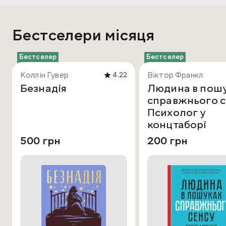
Бестселери місяця
Бестселер
Бестселер
Коллін Гувер
Віктор Франкл
4.22
Безнадія
Людина в пош
справжнього с
Психолог у
концтаборі
500 грн
200 грн