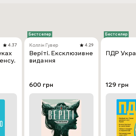
Бестселер
Бестселер
Коллін Гувер
4.37
4.29
уках
Веріті. Ексклюзивне
ПДР Укра
енсу.
видання
600 грн
129 грн