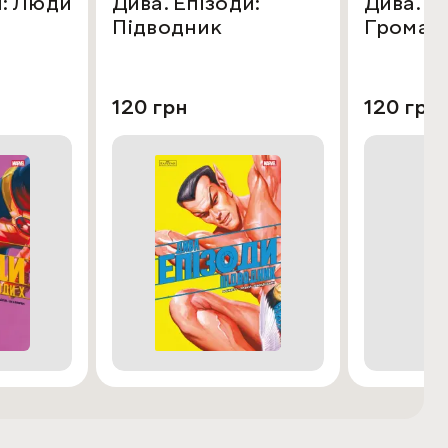
и: Люди
Дива. Епізоди:
Дива. Е
Підводник
Громадя
120 грн
120 грн