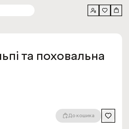
ьпі та поховальна
До кошика