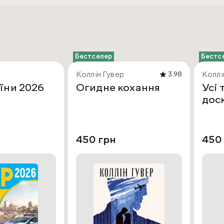
Бестселер
Бестс
Коллін Гувер
Коллі
3.98
їни 2026
Огидне кохання
Усі 
дос
450 грн
450