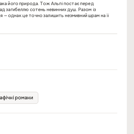
ака його природа. Тож Альпі постає перед
ад загибеллю сотень невинних душ. Разом із
— однак це точно залишить незмивний шрам на її
 та починає краще розуміти сувору відправницю душ.
 інформацією, яка допоможе їх знайти…
ала їй доля?
рафічні романи