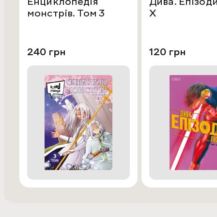
Енциклопедія
Дива. Епізод
монстрів. Том 3
Х
240 грн
120 грн