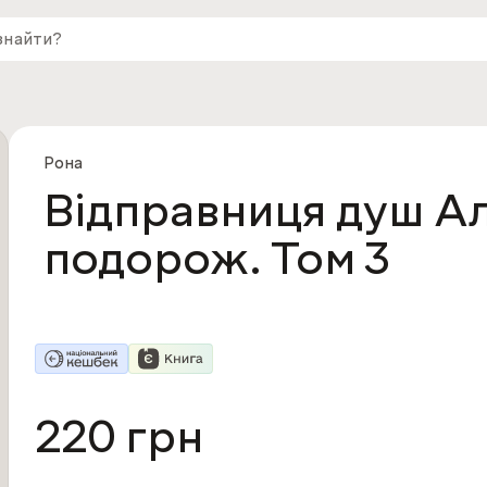
Рона
Відправниця душ Ал
подорож. Том 3
220 грн