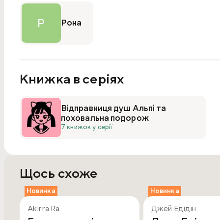
Р
Рона
Книжка в серіях
Відправниця душ Альпі та
поховальна подорож
7 книжок у серії
Щось схоже
Новинка
Новинка
Akirra Ra
Джей Едідін