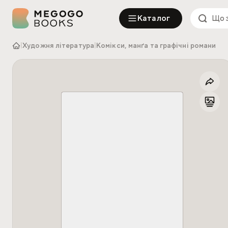
Каталог
|
Художня література
|
Комікси, манґа та графічні романи