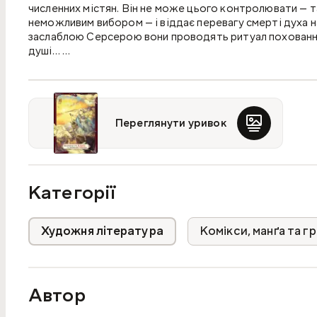
численних містян. Він не може цього контролювати — т
неможливим вибором — і віддає перевагу смерті духа н
заслаблою Серсерою вони проводять ритуал поховання 
душі…
Заразом Альпі дізнається більше й про минуле Серсери
Тим паче та знала її батьків і може поділитися цінною
Тож мандри Альпі тривають! Які ще сюрпризи приготув
Переглянути уривок
Категорії
Художня література
Комікси, манґа та г
Автор